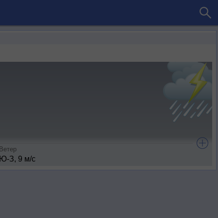
Ветер
Ю-З, 9 м/с