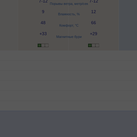
7-12
7-12
Порывы ветра, метр/сек
9
12
Влажность, %
48
66
Комфорт, °C
+33
+29
Магнитные бури