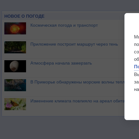
НОВОЕ О ПОГОДЕ
Космическая погода и транспорт
М
п
Приложение построит маршрут через тень
с
о
Атмосфера начала замерзать
П
В
з
В Приморье обнаружены морские волны тепла
на
Изменение климата повлияло на ареал обитания ба