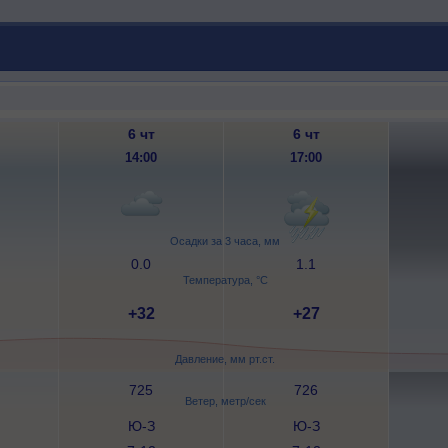
6 чт
6 чт
14:00
17:00
Осадки за 3 часа, мм
0.0
1.1
Температура, °C
+32
+27
Давление, мм рт.ст.
725
726
Ветер, метр/сек
Ю-З
Ю-З