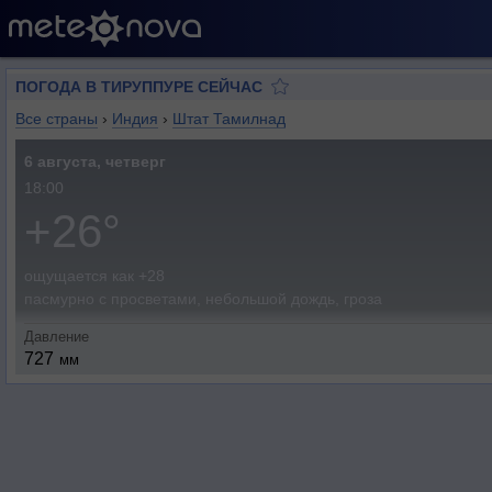
ПОГОДА В ТИРУППУРЕ СЕЙЧАС
Все страны
›
Индия
›
Штат Тамилнад
6 августа, четверг
18:00
+26°
ощущается как +28
пасмурно с просветами, небольшой дождь, гроза
Давление
727
мм