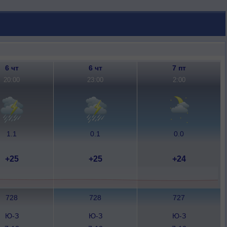
6 чт
6 чт
7 пт
20:00
23:00
2:00
1.1
0.1
0.0
+25
+25
+24
728
728
727
Ю-З
Ю-З
Ю-З