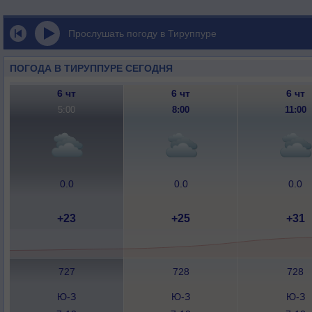
Прослушать погоду в Тируппуре
ПОГОДА В ТИРУППУРЕ СЕГОДНЯ
6 чт
6 чт
6 чт
5:00
8:00
11:00
0.0
0.0
0.0
+23
+25
+31
727
728
728
Ю-З
Ю-З
Ю-З