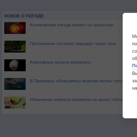
НОВОЕ О ПОГОДЕ
Космическая погода влияет на транспорт
М
п
Приложение построит маршрут через тень
с
о
Атмосфера начала замерзать
П
В
з
В Приморье обнаружены морские волны тепла
на
Изменение климата повлияло на ареал обитания ба