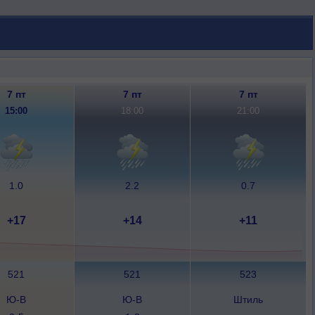
7 пт
7 пт
7 пт
15:00
18:00
21:00
1.0
2.2
0.7
+17
+14
+11
521
521
523
Ю-В
Ю-В
Штиль