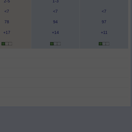
2-5
1-3
<7
<7
<7
78
94
97
+17
+14
+11