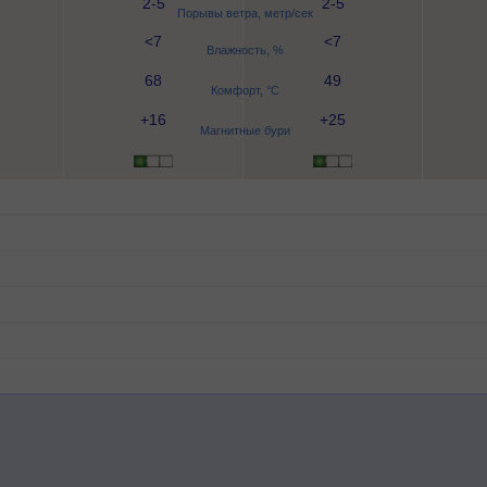
2-5
2-5
Порывы ветра, метр/сек
<7
<7
Влажность, %
68
49
Комфорт, °C
+16
+25
Магнитные бури