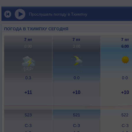
Прослушать погоду в Тхимпху
ПОГОДА В ТХИМПХУ СЕГОДНЯ
7 пт
7 пт
7 пт
0:00
3:00
6:00
0.3
0.0
0.0
+11
+10
+10
523
521
522
С-З
С-З
С-З