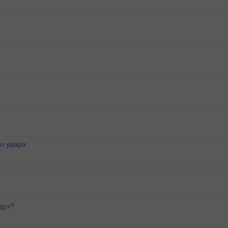
о удара
дух?