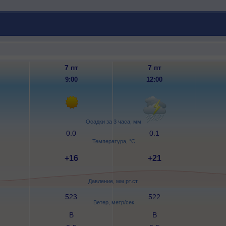
7 пт
7 пт
9:00
12:00
Осадки за 3 часа, мм
0.0
0.1
Температура, °C
+16
+21
Давление, мм рт.ст.
523
522
Ветер, метр/сек
В
В