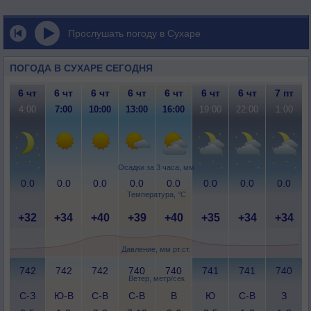
Прослушать погоду в Сухаре
ПОГОДА В СУХАРЕ СЕГОДНЯ
6 чт
6 чт
6 чт
6 чт
6 чт
6 чт
6 чт
7 пт
4:00
7:00
10:00
13:00
16:00
19:00
22:00
1:00
Осадки за 3 часа, мм
0.0
0.0
0.0
0.0
0.0
0.0
0.0
0.0
Температура, °C
+32
+34
+40
+39
+40
+35
+34
+34
Давление, мм рт.ст.
742
742
742
740
740
741
741
740
Ветер, метр/сек
С-З
Ю-В
С-В
С-В
В
Ю
С-В
З