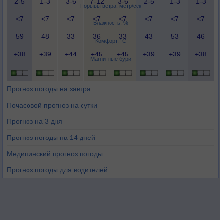
2-5
1-3
3-6
7-12
3-6
2-5
1-3
1-3
Порывы ветра, метр/сек
<7
<7
<7
<7
<7
<7
<7
<7
Влажность, %
59
48
33
36
33
43
53
46
Комфорт, °C
+38
+39
+44
+45
+45
+39
+39
+38
Магнитные бури
Прогноз погоды на завтра
Почасовой прогноз на сутки
Прогноз на 3 дня
Прогноз погоды на 14 дней
Медицинский прогноз погоды
Прогноз погоды для водителей