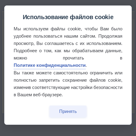
НОВОЕ О ПОГОДЕ
Использование файлов cookie
Дневная температура воздуха в ОАЭ превысила
Мы используем файлы cookie, чтобы Вам было
+51°
удобнее пользоваться нашим сайтом. Продолжая
просмотр, Вы соглашаетесь с их использованием.
Европейские столицы бьют рекорды жары
Подробнее о том, как мы обрабатываем данные,
можно прочитать в
Впервые за 155 лет в Лондоне в течение месяца
Политике конфиденциальности
.
не выпадал дождь
Вы также можете самостоятельно ограничить или
полностью запретить сохранение файлов cookie,
Лето продолжит щедро раздавать своё тепло!
изменив соответствующие настройки безопасности
в Вашем веб-браузере.
Погода в Екатеринбурге 5 августа
Принять