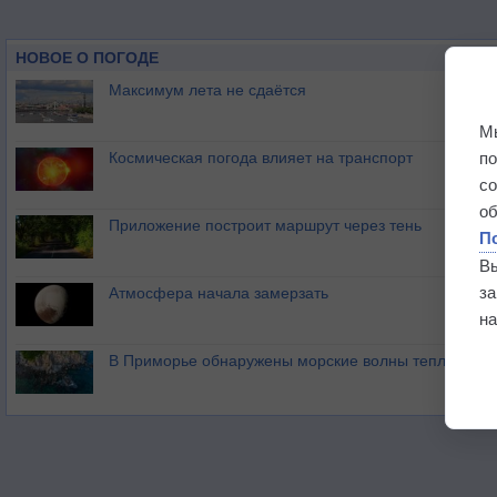
НОВОЕ О ПОГОДЕ
Максимум лета не сдаётся
М
п
Космическая погода влияет на транспорт
с
о
Приложение построит маршрут через тень
П
В
з
Атмосфера начала замерзать
на
В Приморье обнаружены морские волны тепла