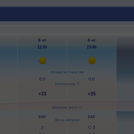
6 чт
6 чт
12:00
15:00
Осадки за 3 часа, мм
0.0
0.0
Температура, °C
+33
+35
Давление, мм рт.ст.
646
646
Ветер, метр/сек
З
С-З