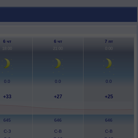
6 чт
6 чт
7 пт
18:00
21:00
0:00
0.0
0.0
0.0
+33
+27
+25
645
646
646
С-З
С-В
С-В