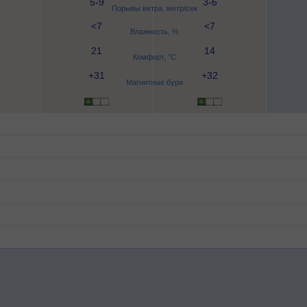
5-9
3-6
Порывы ветра, метр/сек
<7
<7
Влажность, %
21
14
Комфорт, °C
+31
+32
Магнитные бури