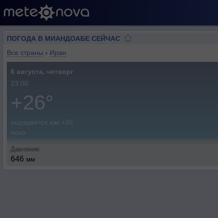
ПОГОДА В МИАНДОАБЕ СЕЙЧАС
Все страны
›
Иран
6 августа, четверг
23:00
+26°
ощущается как +26
ясно
Давление
646
мм