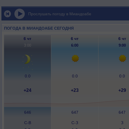
Прослушать погоду в Миандоабе
ПОГОДА В МИАНДОАБЕ СЕГОДНЯ
6 чт
6 чт
6 чт
3:00
6:00
9:00
0.0
0.0
0.0
+24
+23
+29
646
647
647
С-В
С-З
З