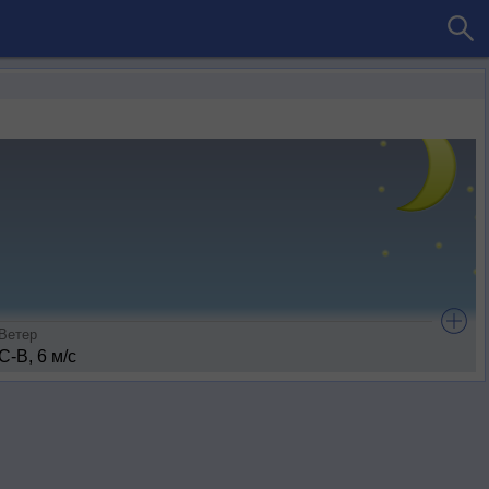
Ветер
С-В, 6 м/с