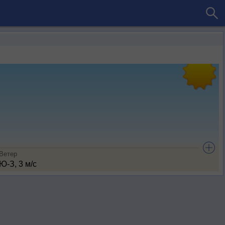
Ветер
Ю-З, 3 м/с