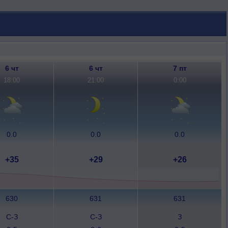
6 чт
6 чт
7 пт
18:00
21:00
0:00
0.0
0.0
0.0
+35
+29
+26
630
631
631
С-З
С-З
З