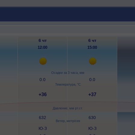
6 чт
6 чт
12:00
15:00
Осадки за 3 часа, мм
0.0
0.0
Температура, °C
+36
+37
Давление, мм рт.ст.
632
630
Ветер, метр/сек
Ю-З
Ю-З