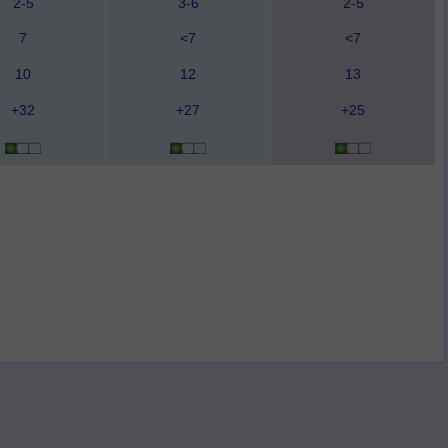
2-5
3-6
2-5
7
<7
<7
10
12
13
+32
+27
+25