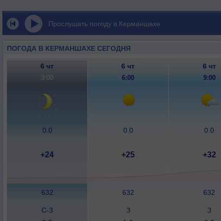
Прослушать погоду в Керманшахе
ПОГОДА В КЕРМАНШАХЕ СЕГОДНЯ
6 чт
6 чт
6 чт
3:00
6:00
9:00
0.0
0.0
0.0
+24
+25
+32
632
632
632
С-З
З
З