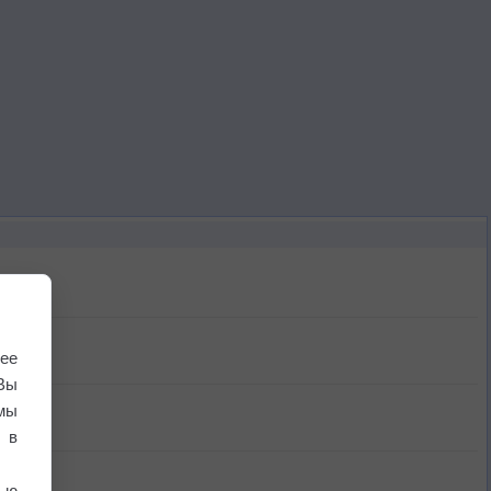
ее
Вы
мы
 в
ью