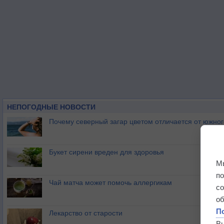
НЕПОГОДНЫЕ НОВОСТИ
Почему северный загар цветом отличается от южно
Букет сирени вреден для здоровья
М
п
Чай матча может помочь аллергикам
с
о
П
Лекарство от старости
В