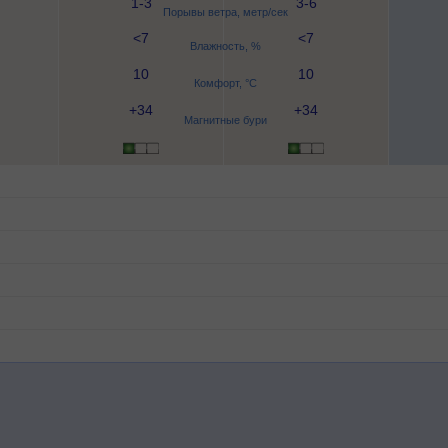
1-3
3-6
Порывы ветра, метр/сек
<7
<7
Влажность, %
10
10
Комфорт, °C
+34
+34
Магнитные бури