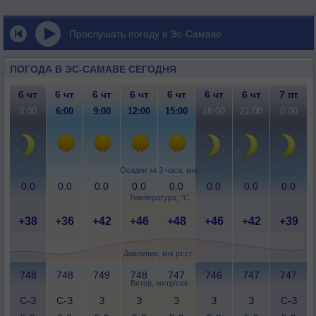
Прослушать погоду в Эс-Самаве
ПОГОДА В ЭС-САМАВЕ СЕГОДНЯ
6 чт
6 чт
6 чт
6 чт
6 чт
6 чт
6 чт
7 пт
3:00
6:00
9:00
12:00
15:00
18:00
21:00
0:00
Осадки за 3 часа, мм
0.0
0.0
0.0
0.0
0.0
0.0
0.0
0.0
Температура, °C
+38
+36
+42
+46
+48
+46
+42
+39
Давление, мм рт.ст.
748
748
749
748
747
746
747
747
Ветер, метр/сек
С-З
С-З
З
З
З
З
З
С-З