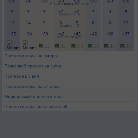
5-9
3-6
5-9
5-9
5-9
5-9
5-9
5-9
Порывы ветра, метр/сек
9
7
7
<7
<7
7
9
8
Влажность, %
12
14
9
6
5
6
8
12
Комфорт, °C
+35
+34
+39
+42
+43
+42
+39
+37
Магнитные бури
Прогноз погоды на завтра
Почасовой прогноз на сутки
Прогноз на 3 дня
Прогноз погоды на 14 дней
Медицинский прогноз погоды
Прогноз погоды для водителей