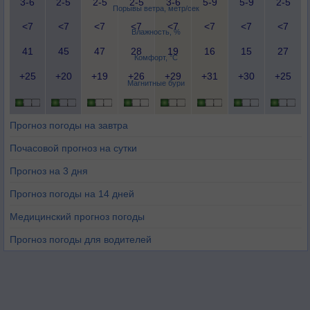
3-6
2-5
2-5
2-5
3-6
5-9
5-9
2-5
Порывы ветра, метр/сек
<7
<7
<7
<7
<7
<7
<7
<7
Влажность, %
41
45
47
28
19
16
15
27
Комфорт, °C
+25
+20
+19
+26
+29
+31
+30
+25
Магнитные бури
Прогноз погоды на завтра
Почасовой прогноз на сутки
Прогноз на 3 дня
Прогноз погоды на 14 дней
Медицинский прогноз погоды
Прогноз погоды для водителей