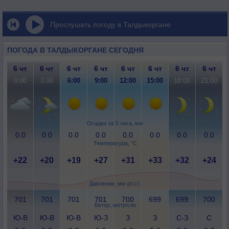
Прослушать погоду в Талдыкоргане
ПОГОДА В ТАЛДЫКОРГАНЕ СЕГОДНЯ
6 чт
6 чт
6 чт
6 чт
6 чт
6 чт
6 чт
6 чт
0:00
3:00
6:00
9:00
12:00
15:00
18:00
21:00
Осадки за 3 часа, мм
0.0
0.0
0.0
0.0
0.0
0.0
0.0
0.0
Температура, °C
+22
+20
+19
+27
+31
+33
+32
+24
Давление, мм рт.ст.
701
701
701
701
700
699
699
700
Ветер, метр/сек
Ю-В
Ю-В
Ю-В
Ю-З
З
З
С-З
С