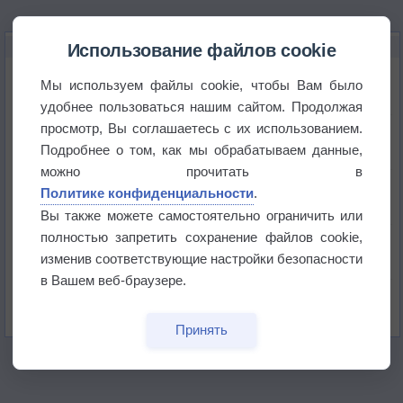
НОВОЕ О ПОГОДЕ
Использование файлов cookie
Дневная температура воздуха в ОАЭ превысила
Мы используем файлы cookie, чтобы Вам было
+51°
удобнее пользоваться нашим сайтом. Продолжая
просмотр, Вы соглашаетесь с их использованием.
Европейские столицы бьют рекорды жары
Подробнее о том, как мы обрабатываем данные,
можно прочитать в
Впервые за 155 лет в Лондоне в течение месяца
Политике конфиденциальности
.
не выпадал дождь
Вы также можете самостоятельно ограничить или
полностью запретить сохранение файлов cookie,
Лето продолжит щедро раздавать своё тепло!
изменив соответствующие настройки безопасности
в Вашем веб-браузере.
Погода в Екатеринбурге 5 августа
Принять