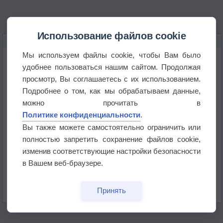
Использование файлов cookie
НОВОЕ О ПОГОДЕ
Мы используем файлы cookie, чтобы Вам было
Космическая погода влияет на транспорт
удобнее пользоваться нашим сайтом. Продолжая
просмотр, Вы соглашаетесь с их использованием.
Приложение построит маршрут через тень
Подробнее о том, как мы обрабатываем данные,
можно прочитать в
Политике конфиденциальности
.
Атмосфера начала замерзать
Вы также можете самостоятельно ограничить или
полностью запретить сохранение файлов cookie,
В Приморье обнаружены морские волны тепла
изменив соответствующие настройки безопасности
в Вашем веб-браузере.
Изменение климата повлияло на ареал обитания
бабочек
Принять