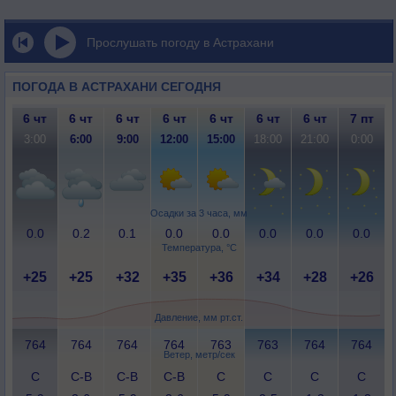
Прослушать погоду в Астрахани
ПОГОДА В АСТРАХАНИ СЕГОДНЯ
6 чт
6 чт
6 чт
6 чт
6 чт
6 чт
6 чт
7 пт
3:00
6:00
9:00
12:00
15:00
18:00
21:00
0:00
Осадки за 3 часа, мм
0.0
0.2
0.1
0.0
0.0
0.0
0.0
0.0
Температура, °C
+25
+25
+32
+35
+36
+34
+28
+26
Давление, мм рт.ст.
764
764
764
764
763
763
764
764
Ветер, метр/сек
С
С-В
С-В
С-В
С
С
С
С