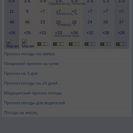
5-9
3-6
5-9
3-6
5-9
2-5
1-3
1-3
Порывы ветра, метр/сек
11
9
<7
<7
<7
<7
<7
<7
Влажность, %
46
46
23
20
18
24
35
37
Комфорт, °C
+26
+26
+31
+33
+34
+32
+28
+26
Магнитные бури
Прогноз погоды на завтра
Почасовой прогноз на сутки
Прогноз на 3 дня
Прогноз погоды на 14 дней
Медицинский прогноз погоды
Прогноз погоды для водителей
Погода на месяц