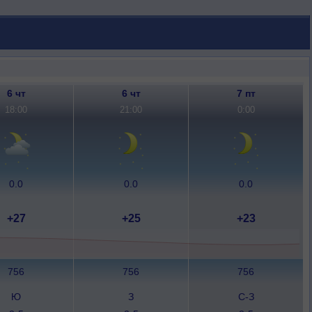
6 чт
6 чт
7 пт
18:00
21:00
0:00
0.0
0.0
0.0
+27
+25
+23
756
756
756
Ю
З
С-З