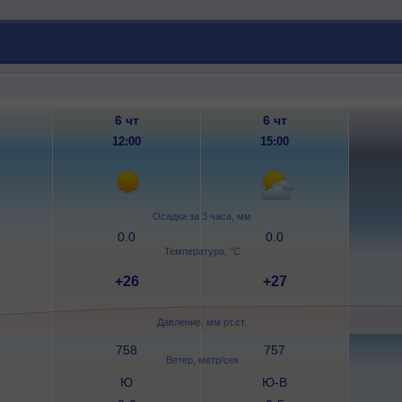
6 чт
6 чт
12:00
15:00
Осадки за 3 часа, мм
0.0
0.0
Температура, °C
+26
+27
Давление, мм рт.ст.
758
757
Ветер, метр/сек
Ю
Ю-В