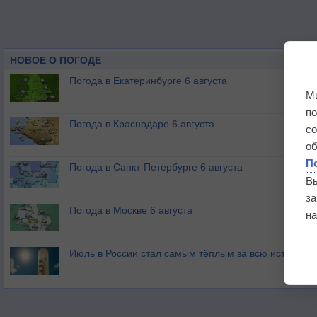
НОВОЕ О ПОГОДЕ
Погода в Екатеринбурге 6 августа
М
п
Погода в Краснодаре 6 августа
с
о
П
Погода в Санкт-Петербурге 6 августа
В
з
Погода в Москве 6 августа
на
Июль в России стал самым тёплым за всю историю