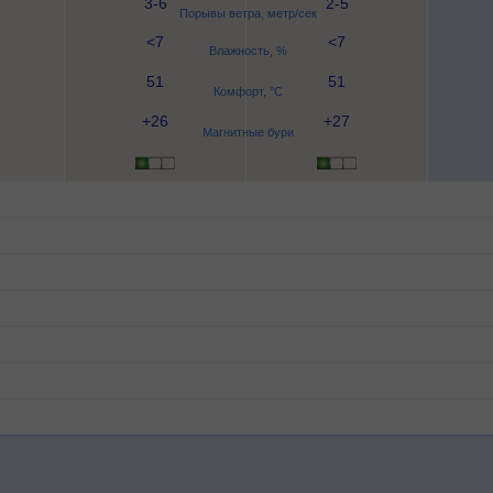
3-6
2-5
Порывы ветра, метр/сек
<7
<7
Влажность, %
51
51
Комфорт, °C
+26
+27
Магнитные бури