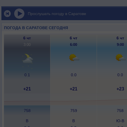
Прослушать погоду в Саратове
ПОГОДА В САРАТОВЕ СЕГОДНЯ
6 чт
6 чт
6 чт
3:00
6:00
9:00
0.1
0.0
0.0
+21
+21
+23
758
759
758
В
В
Ю-В