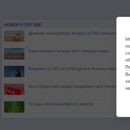
НОВОЕ О ПОГОДЕ
Дневная температура воздуха в ОАЭ превысила +51
М
п
Европейские столицы бьют рекорды жары
с
о
П
Впервые за 155 лет в Лондоне в течение месяца не
В
з
Лето продолжит щедро раздавать своё тепло!
на
Погода в Екатеринбурге 5 августа