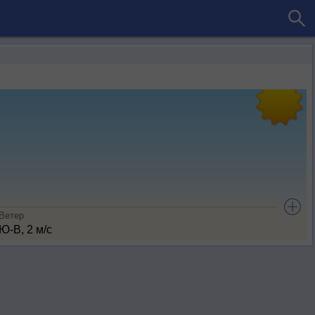
Ветер
Ю-В, 2 м/с