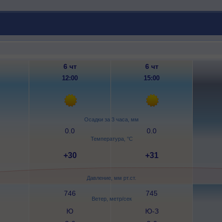
6 чт
6 чт
12:00
15:00
Осадки за 3 часа, мм
0.0
0.0
Температура, °C
+30
+31
Давление, мм рт.ст.
746
745
Ветер, метр/сек
Ю
Ю-З