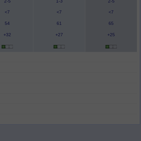
2-5
1-3
2-5
<7
<7
<7
54
61
65
+32
+27
+25