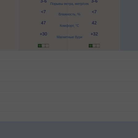
3-6
3-6
Порывы ветра, метр/сек
<7
<7
Влажность, %
47
42
Комфорт, °C
+30
+32
Магнитные бури