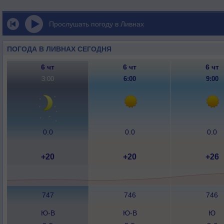
Прослушать погоду в Ливнах
ПОГОДА В ЛИВНАХ СЕГОДНЯ
6 чт
6 чт
6 чт
3:00
6:00
9:00
0.0
0.0
0.0
+20
+20
+26
747
746
746
Ю-В
Ю-В
Ю