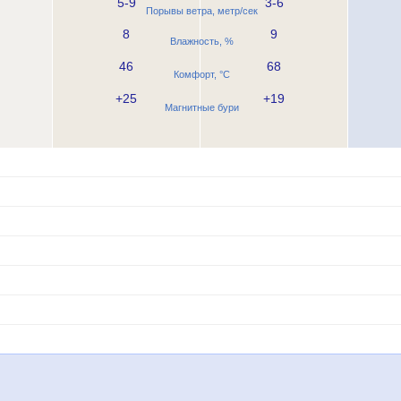
5-9
3-6
Порывы ветра, метр/сек
8
9
Влажность, %
46
68
Комфорт, °C
+25
+19
Магнитные бури