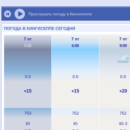
Прослушать погоду в Кингисеппе
ПОГОДА В КИНГИСЕППЕ СЕГОДНЯ
7 пт
7 пт
7 пт
3:00
6:00
9:00
0.0
0.0
0.0
+15
+15
+20
753
752
752
Ю
Ю
Ю-З