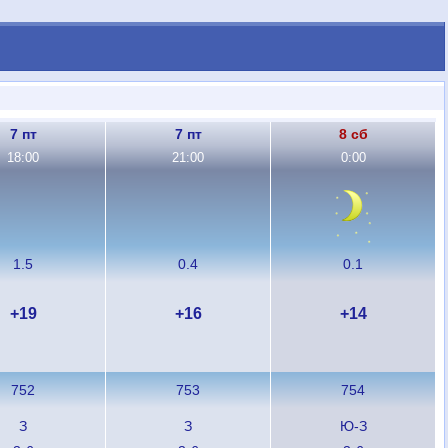
7 пт
7 пт
8 сб
18:00
21:00
0:00
1.5
0.4
0.1
+19
+16
+14
752
753
754
З
З
Ю-З