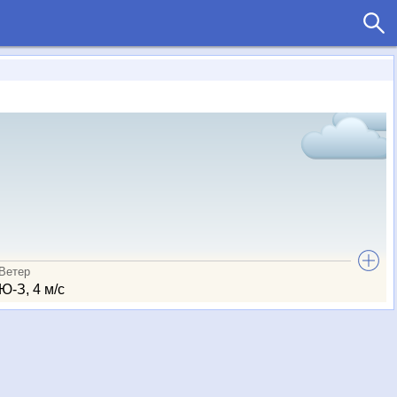
Ветер
Ю-З, 4 м/с