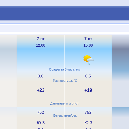
7 пт
7 пт
12:00
15:00
Осадки за 3 часа, мм
0.0
0.5
Температура, °C
+23
+19
Давление, мм рт.ст.
752
752
Ветер, метр/сек
Ю-З
Ю-З