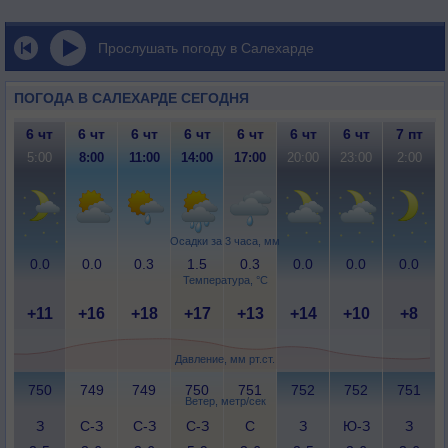
Прослушать погоду в Салехарде
ПОГОДА В САЛЕХАРДЕ СЕГОДНЯ
6 чт
6 чт
6 чт
6 чт
6 чт
6 чт
6 чт
7 пт
5:00
8:00
11:00
14:00
17:00
20:00
23:00
2:00
Осадки за 3 часа, мм
0.0
0.0
0.3
1.5
0.3
0.0
0.0
0.0
Температура, °C
+11
+16
+18
+17
+13
+14
+10
+8
Давление, мм рт.ст.
750
749
749
750
751
752
752
751
Ветер, метр/сек
З
С-З
С-З
С-З
С
З
Ю-З
З