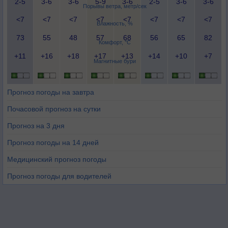
2-5
3-6
3-6
5-9
3-6
2-5
3-6
3-6
Порывы ветра, метр/сек
<7
<7
<7
<7
<7
<7
<7
<7
Влажность, %
73
55
48
57
68
56
65
82
Комфорт, °C
+11
+16
+18
+17
+13
+14
+10
+7
Магнитные бури
Прогноз погоды на завтра
Почасовой прогноз на сутки
Прогноз на 3 дня
Прогноз погоды на 14 дней
Медицинский прогноз погоды
Прогноз погоды для водителей