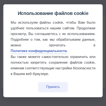
НОВОЕ О ПОГОДЕ
Использование файлов cookie
Июль в России стал самым тёплым за всю
Мы используем файлы cookie, чтобы Вам было
историю
удобнее пользоваться нашим сайтом. Продолжая
просмотр, Вы соглашаетесь с их использованием.
В Центральной России наступают самые жаркие
дни этого лета
Подробнее о том, как мы обрабатываем данные,
можно прочитать в
Дневная температура воздуха в ОАЭ превысила
Политике конфиденциальности
.
+51°
Вы также можете самостоятельно ограничить или
полностью запретить сохранение файлов cookie,
Европейские столицы бьют рекорды жары
изменив соответствующие настройки безопасности
в Вашем веб-браузере.
Впервые за 155 лет в Лондоне в течение месяца
не выпадал дождь
Принять