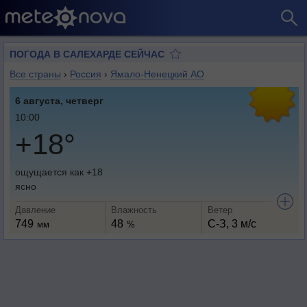
ПОГОДА В САЛЕХАРДЕ СЕЙЧАС
Все страны
›
Россия
›
Ямало-Ненецкий АО
6 августа, четверг
10:00
+18°
ощущается как +18
ясно
Давление
Влажность
Ветер
749
48
С-З, 3 м/с
мм
%