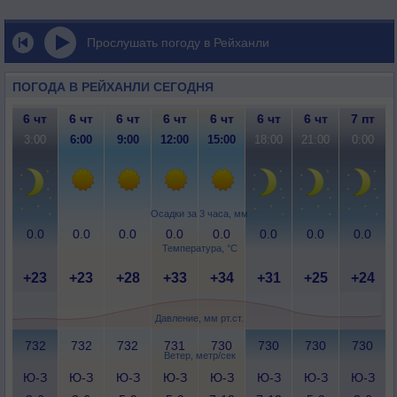
Прослушать погоду в Рейханли
ПОГОДА В РЕЙХАНЛИ СЕГОДНЯ
6 чт
6 чт
6 чт
6 чт
6 чт
6 чт
6 чт
7 пт
3:00
6:00
9:00
12:00
15:00
18:00
21:00
0:00
Осадки за 3 часа, мм
0.0
0.0
0.0
0.0
0.0
0.0
0.0
0.0
Температура, °C
+23
+23
+28
+33
+34
+31
+25
+24
Давление, мм рт.ст.
732
732
732
731
730
730
730
730
Ветер, метр/сек
Ю-З
Ю-З
Ю-З
Ю-З
Ю-З
Ю-З
Ю-З
Ю-З