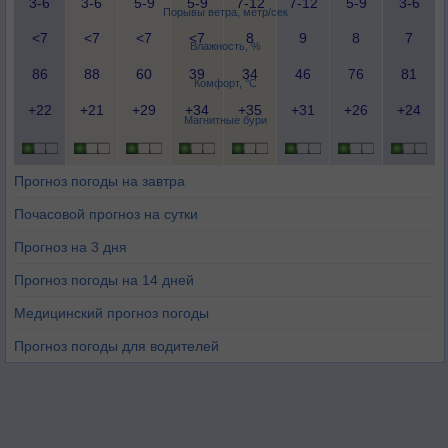
3-6
3-6
5-9
5-9
7-12
7-12
5-9
3-6
Порывы ветра, метр/сек
<7
<7
<7
<7
8
9
8
7
Влажность, %
86
88
60
39
34
46
76
81
Комфорт, °C
+22
+21
+29
+34
+35
+31
+26
+24
Магнитные бури
Прогноз погоды на завтра
Почасовой прогноз на сутки
Прогноз на 3 дня
Прогноз погоды на 14 дней
Медицинский прогноз погоды
Прогноз погоды для водителей