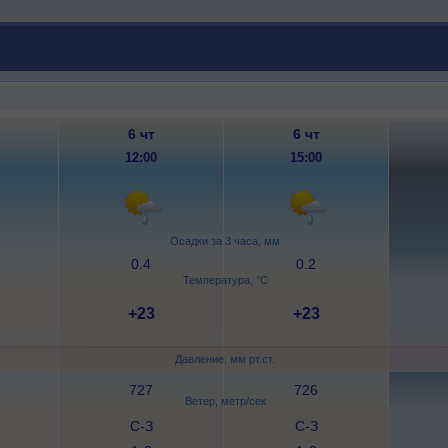
6 чт
6 чт
12:00
15:00
Осадки за 3 часа, мм
0.4
0.2
Температура, °C
+23
+23
Давление, мм рт.ст.
727
726
Ветер, метр/сек
С-З
С-З