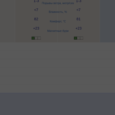
1-3
1-3
Порывы ветра, метр/сек
<7
<7
Влажность, %
82
81
Комфорт, °C
+23
+23
Магнитные бури