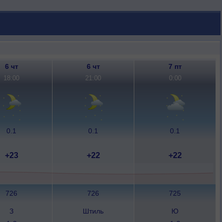
6 чт
6 чт
7 пт
18:00
21:00
0:00
0.1
0.1
0.1
+23
+22
+22
726
726
725
З
Штиль
Ю