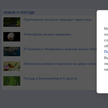
НОВОЕ О ПОГОДЕ
Приложение построит маршрут через тень
М
п
Атмосфера начала замерзать
с
о
В Приморье обнаружены морские волны тепла
П
В
з
Изменение климата повлияло на ареал обитания ба
на
Погода в Екатеринбурге 6 августа