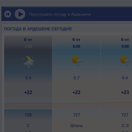
Прослушать погоду в Ардешене
ПОГОДА В АРДЕШЕНЕ СЕГОДНЯ
6 чт
6 чт
6 чт
3:00
6:00
9:00
0.4
0.7
0.4
+22
+22
+23
728
727
727
С
Штиль
С-З