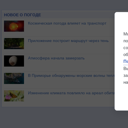
НОВОЕ О ПОГОДЕ
Космическая погода влияет на транспорт
М
п
Приложение построит маршрут через тень
с
о
Атмосфера начала замерзать
П
В
з
В Приморье обнаружены морские волны тепла
на
Изменение климата повлияло на ареал обитания ба