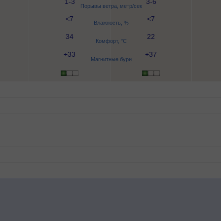
1-3
3-6
Порывы ветра, метр/сек
<7
<7
Влажность, %
34
22
Комфорт, °C
+33
+37
Магнитные бури