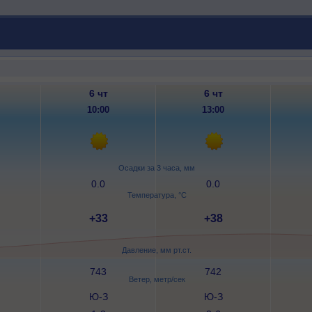
6 чт
6 чт
10:00
13:00
Осадки за 3 часа, мм
0.0
0.0
Температура, °C
+33
+38
Давление, мм рт.ст.
743
742
Ветер, метр/сек
Ю-З
Ю-З