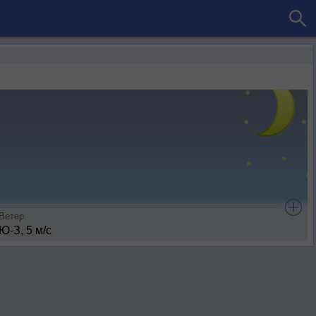
Ветер
Ю-З, 5 м/с