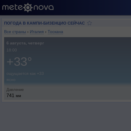
ПОГОДА В КАМПИ-БИЗЕНЦИО СЕЙЧАС
Все страны
›
Италия
›
Тоскана
6 августа, четверг
18:00
+33°
ощущается как +33
ясно
Давление
741
мм