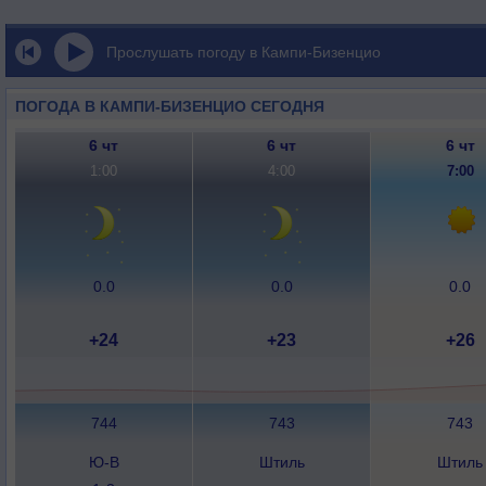
Прослушать погоду в Кампи-Бизенцио
ПОГОДА В КАМПИ-БИЗЕНЦИО СЕГОДНЯ
6 чт
6 чт
6 чт
1:00
4:00
7:00
0.0
0.0
0.0
+24
+23
+26
744
743
743
Ю-В
Штиль
Штиль