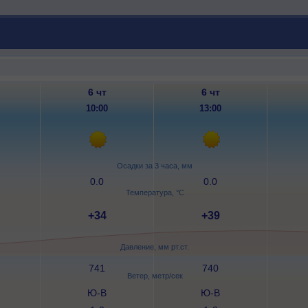
6 чт
6 чт
10:00
13:00
Осадки за 3 часа, мм
0.0
0.0
Температура, °C
+34
+39
Давление, мм рт.ст.
741
740
Ветер, метр/сек
Ю-В
Ю-В