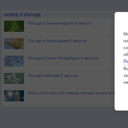
НОВОЕ О ПОГОДЕ
Погода в Екатеринбурге 6 августа
М
п
Погода в Краснодаре 6 августа
с
о
Погода в Санкт-Петербурге 6 августа
П
В
з
Погода в Москве 6 августа
на
Июль в России стал самым тёплым за всю историю