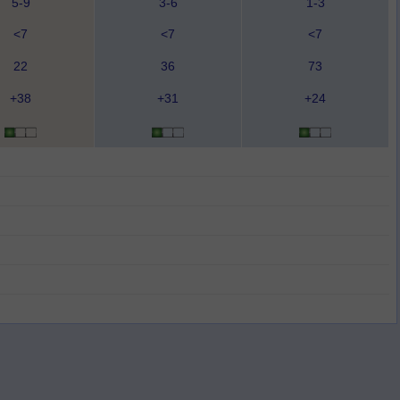
5-9
3-6
1-3
<7
<7
<7
22
36
73
+38
+31
+24