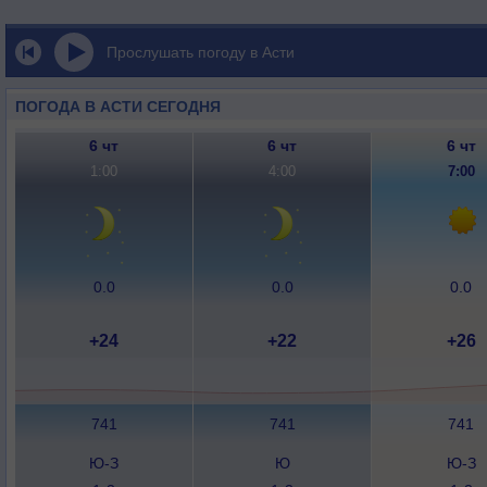
Прослушать погоду в Асти
ПОГОДА В АСТИ СЕГОДНЯ
6 чт
6 чт
6 чт
1:00
4:00
7:00
0.0
0.0
0.0
+24
+22
+26
741
741
741
Ю-З
Ю
Ю-З