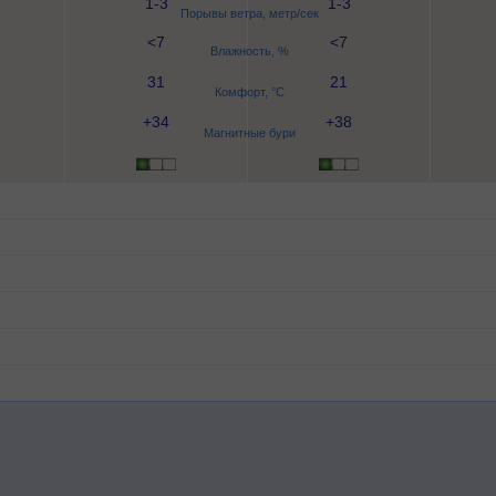
1-3
1-3
Порывы ветра, метр/сек
<7
<7
Влажность, %
31
21
Комфорт, °C
+34
+38
Магнитные бури