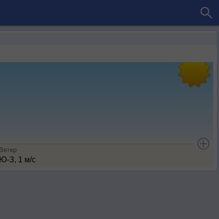
Ветер
Ю-З, 1 м/с