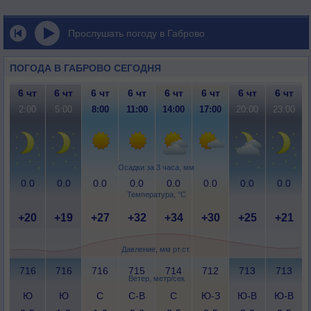
Прослушать погоду в Габрово
ПОГОДА В ГАБРОВО СЕГОДНЯ
6 чт
6 чт
6 чт
6 чт
6 чт
6 чт
6 чт
6 чт
2:00
5:00
8:00
11:00
14:00
17:00
20:00
23:00
Осадки за 3 часа, мм
0.0
0.0
0.0
0.0
0.0
0.0
0.0
0.0
Температура, °C
+20
+19
+27
+32
+34
+30
+25
+21
Давление, мм рт.ст.
716
716
716
715
714
712
713
713
Ветер, метр/сек
Ю
Ю
С
С-В
С
Ю-З
Ю-В
Ю-В