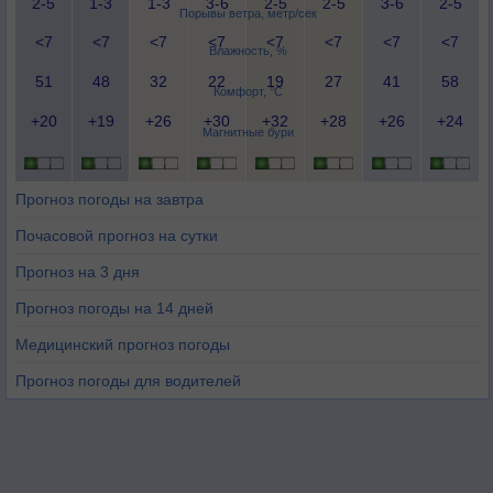
2-5
1-3
1-3
3-6
2-5
2-5
3-6
2-5
Порывы ветра, метр/сек
<7
<7
<7
<7
<7
<7
<7
<7
Влажность, %
51
48
32
22
19
27
41
58
Комфорт, °C
+20
+19
+26
+30
+32
+28
+26
+24
Магнитные бури
Прогноз погоды на завтра
Почасовой прогноз на сутки
Прогноз на 3 дня
Прогноз погоды на 14 дней
Медицинский прогноз погоды
Прогноз погоды для водителей