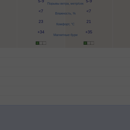
5-9
5-9
Порывы ветра, метр/сек
<7
<7
Влажность, %
23
21
Комфорт, °C
+34
+35
Магнитные бури