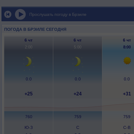
Прослушать погоду в Брэиле
ПОГОДА В БРЭИЛЕ СЕГОДНЯ
6 чт
6 чт
6 чт
2:00
5:00
8:00
0.0
0.0
0.0
+25
+24
+31
760
759
759
Ю-З
С
С-В