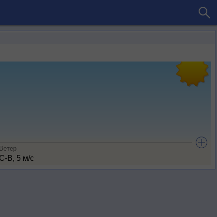
Ветер
С-В, 5 м/с