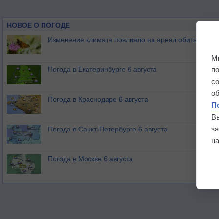
НОВОЕ О ПОГОДЕ
Изменение климата повлияло на ареал обитания ба
М
п
Погода в Екатеринбурге 6 августа
с
о
Погода в Краснодаре 6 августа
П
В
з
Погода в Санкт-Петербурге 6 августа
на
Погода в Москве 6 августа