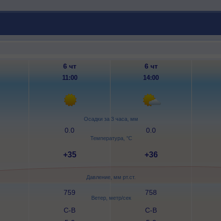
6 чт
6 чт
11:00
14:00
Осадки за 3 часа, мм
0.0
0.0
Температура, °C
+35
+36
Давление, мм рт.ст.
759
758
Ветер, метр/сек
С-В
С-В