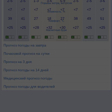
2-5
2-5
1-3
3-6
5-9
2-5
2-5
3-6
Порывы ветра, метр/сек
<7
<7
<7
<7
<7
<7
<7
<7
Влажность, %
39
41
27
18
27
38
49
51
Комфорт, °C
+25
+25
+28
+32
+30
+27
+25
+25
Магнитные бури
Прогноз погоды на завтра
Почасовой прогноз на сутки
Прогноз на 3 дня
Прогноз погоды на 14 дней
Медицинский прогноз погоды
Прогноз погоды для водителей