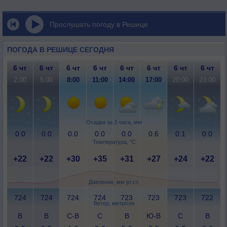
Прослушать погоду в Решице
ПОГОДА В РЕШИЦЕ СЕГОДНЯ
6 чт
6 чт
6 чт
6 чт
6 чт
6 чт
6 чт
6 чт
2:00
5:00
8:00
11:00
14:00
17:00
20:00
23:00
Осадки за 3 часа, мм
0.0
0.0
0.0
0.0
0.0
0.6
0.1
0.0
Температура, °C
+22
+22
+30
+35
+31
+27
+24
+22
Давление, мм рт.ст.
724
724
724
724
723
723
723
722
Ветер, метр/сек
В
В
С-В
С
В
Ю-В
С
В