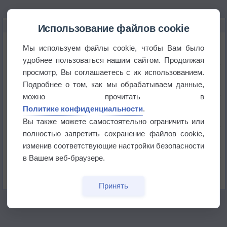
НОВОЕ О ПОГОДЕ
Использование файлов cookie
Приложение построит маршрут через тень
Мы используем файлы cookie, чтобы Вам было
удобнее пользоваться нашим сайтом. Продолжая
просмотр, Вы соглашаетесь с их использованием.
Атмосфера начала замерзать
Подробнее о том, как мы обрабатываем данные,
можно прочитать в
В Приморье обнаружены морские волны тепла
Политике конфиденциальности
.
Вы также можете самостоятельно ограничить или
полностью запретить сохранение файлов cookie,
Изменение климата повлияло на ареал обитания
бабочек
изменив соответствующие настройки безопасности
в Вашем веб-браузере.
Погода в Екатеринбурге 6 августа
Принять