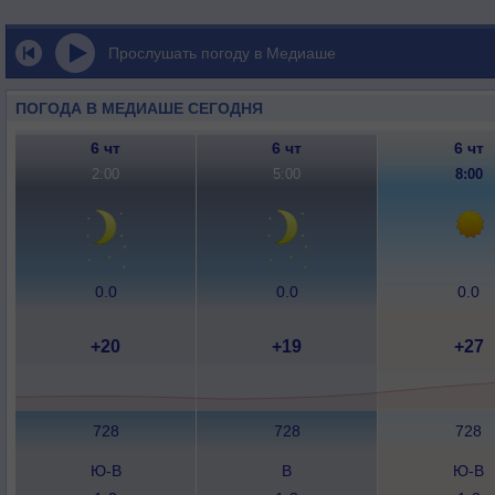
Прослушать погоду в Медиаше
ПОГОДА В МЕДИАШЕ СЕГОДНЯ
6 чт
6 чт
6 чт
2:00
5:00
8:00
0.0
0.0
0.0
+20
+19
+27
728
728
728
Ю-В
В
Ю-В