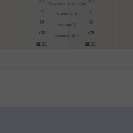
2-5
3-6
Порывы ветра, метр/сек
<7
7
Влажность, %
18
32
Комфорт, °C
+33
+28
Магнитные бури