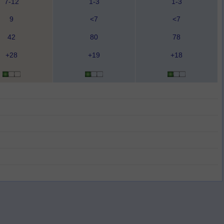
7-12
1-3
1-3
9
<7
<7
42
80
78
+28
+19
+18