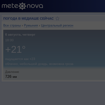
ПОГОДА В МЕДИАШЕ СЕЙЧАС
Все страны
›
Румыния
›
Центральный регион
6 августа, четверг
18:00
+21°
ощущается как +23
облачно, небольшой дождь, возможна гроза
Давление
726
мм