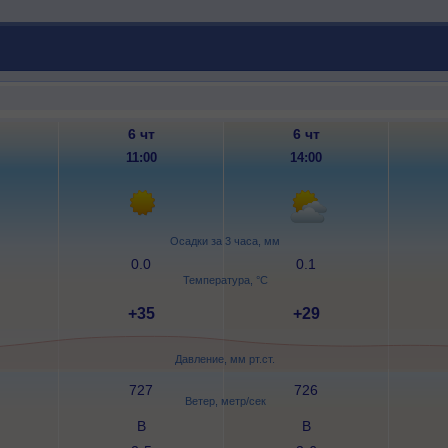
6 чт
6 чт
11:00
14:00
Осадки за 3 часа, мм
0.0
0.1
Температура, °C
+35
+29
Давление, мм рт.ст.
727
726
Ветер, метр/сек
В
В