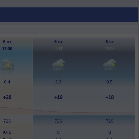
6 чт
6 чт
6 чт
17:00
20:00
23:00
0.4
2.3
0.5
+28
+19
+18
726
726
726
Ю-В
С
В