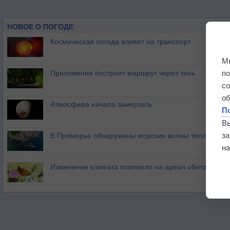
НОВОЕ О ПОГОДЕ
Космическая погода влияет на транспорт
М
п
Приложение построит маршрут через тень
с
о
Атмосфера начала замерзать
П
В
з
В Приморье обнаружены морские волны тепла
на
Изменение климата повлияло на ареал обитания ба