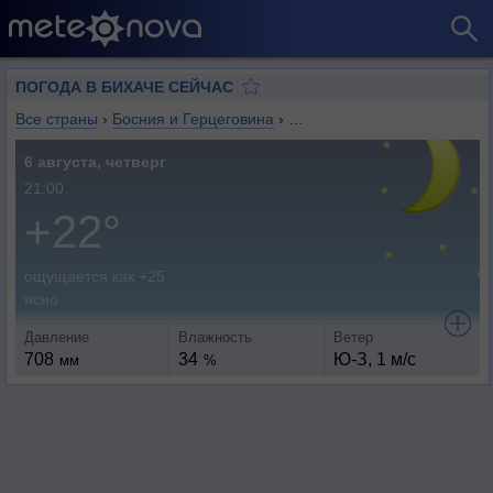
ПОГОДА В БИХАЧЕ СЕЙЧАС
Все страны
›
Босния и Герцеговина
›
Федерация Боснии и Герце
6 августа, четверг
21:00
+22°
ощущается как +25
ясно
Давление
Влажность
Ветер
708
34
Ю-З, 1 м/с
мм
%