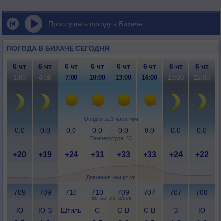
Прослушать погоду в Бихаче
ПОГОДА В БИХАЧЕ СЕГОДНЯ
6 чт
6 чт
6 чт
6 чт
6 чт
6 чт
6 чт
6 чт
1:00
4:00
7:00
10:00
13:00
16:00
19:00
22:00
Осадки за 3 часа, мм
0.0
0.0
0.0
0.0
0.0
0.0
0.0
0.0
Температура, °C
+20
+19
+24
+31
+33
+33
+24
+22
Давление, мм рт.ст.
709
709
710
710
709
707
707
708
Ветер, метр/сек
Ю
Ю-З
Штиль
С
С-В
С-В
З
Ю