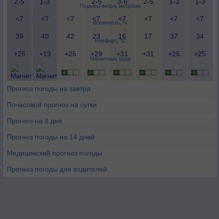
2-5
1-3
2-5
3-6
2-5
1-3
1-3
Порывы ветра, метр/сек
<7
<7
<7
<7
<7
<7
<7
<7
Влажность, %
39
40
42
23
16
17
37
34
Комфорт, °C
+25
+19
+25
+29
+31
+31
+25
+25
Магнитные бури
Прогноз погоды на завтра
Почасовой прогноз на сутки
Прогноз на 3 дня
Прогноз погоды на 14 дней
Медицинский прогноз погоды
Прогноз погоды для водителей