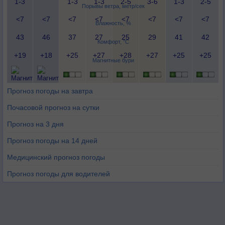
1-3
1-3
1-3
2-5
3-6
1-3
2-5
Порывы ветра, метр/сек
<7
<7
<7
<7
<7
<7
<7
<7
Влажность, %
43
46
37
27
25
29
41
42
Комфорт, °C
+19
+18
+25
+27
+28
+27
+25
+25
Магнитные бури
Прогноз погоды на завтра
Почасовой прогноз на сутки
Прогноз на 3 дня
Прогноз погоды на 14 дней
Медицинский прогноз погоды
Прогноз погоды для водителей