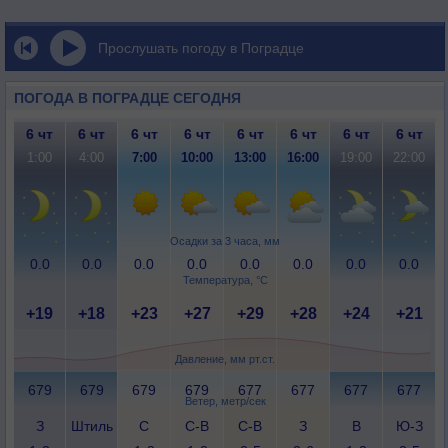
Прослушать погоду в Поградце
ПОГОДА В ПОГРАДЦЕ СЕГОДНЯ
6 чт
6 чт
6 чт
6 чт
6 чт
6 чт
6 чт
6 чт
1:00
4:00
7:00
10:00
13:00
16:00
19:00
22:00
Осадки за 3 часа, мм
0.0
0.0
0.0
0.0
0.0
0.0
0.0
0.0
Температура, °C
+19
+18
+23
+27
+29
+28
+24
+21
Давление, мм рт.ст.
679
679
679
679
677
677
677
677
Ветер, метр/сек
З
Штиль
С
С-В
С-В
З
В
Ю-З