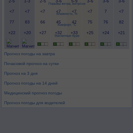
2-5
1-3
2-5
3-6
5-9
3-6
3-6
3-6
Порывы ветра, метр/сек
<7
<7
<7
<7
<7
<7
7
<7
Влажность, %
77
83
66
45
42
75
76
82
Комфорт, °C
+22
+20
+27
+32
+33
+25
+24
+21
Магнитные бури
Прогноз погоды на завтра
Почасовой прогноз на сутки
Прогноз на 3 дня
Прогноз погоды на 14 дней
Медицинский прогноз погоды
Прогноз погоды для водителей