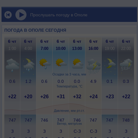
Прослушать погоду в Ополе
ПОГОДА В ОПОЛЕ СЕГОДНЯ
6 чт
6 чт
6 чт
6 чт
6 чт
6 чт
6 чт
6 чт
1:00
4:00
7:00
10:00
13:00
16:00
19:00
22:00
Осадки за 3 часа, мм
0.6
1.2
0.6
0.0
0.0
4.9
0.1
0.3
Температура, °C
+22
+20
+26
+31
+32
+24
+23
+22
Давление, мм рт.ст.
747
747
746
747
746
747
747
748
Ветер, метр/сек
З
З
З
З
С-З
С-З
З
З