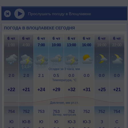
Прослушать погоду в Влоцлавеке
ПОГОДА В ВЛОЦЛАВЕКЕ СЕГОДНЯ
6 чт
6 чт
6 чт
6 чт
6 чт
6 чт
6 чт
6 чт
1:00
4:00
7:00
10:00
13:00
16:00
19:00
22:00
Осадки за 3 часа, мм
2.0
2.0
2.1
0.5
0.0
0.0
0.0
0.0
Температура, °C
+22
+21
+24
+29
+32
+31
+25
+21
Давление, мм рт.ст.
754
752
753
753
752
752
752
754
Ветер, метр/сек
Ю
Ю-В
Ю
Ю
Ю-З
Ю-З
З
С