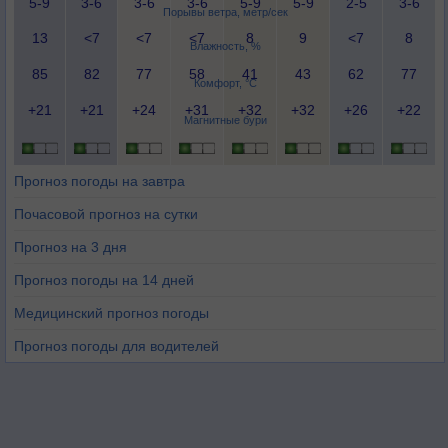
5-9
3-6
3-6
3-6
5-9
5-9
2-5
3-6
Порывы ветра, метр/сек
13
<7
<7
<7
8
9
<7
8
Влажность, %
85
82
77
58
41
43
62
77
Комфорт, °C
+21
+21
+24
+31
+32
+32
+26
+22
Магнитные бури
Прогноз погоды на завтра
Почасовой прогноз на сутки
Прогноз на 3 дня
Прогноз погоды на 14 дней
Медицинский прогноз погоды
Прогноз погоды для водителей