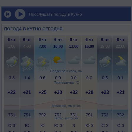
Прослушать погоду в Кутно
ПОГОДА В КУТНО СЕГОДНЯ
6 чт
6 чт
6 чт
6 чт
6 чт
6 чт
6 чт
6 чт
1:00
4:00
7:00
10:00
13:00
16:00
19:00
22:00
Осадки за 3 часа, мм
3.3
1.4
0.6
0.0
0.0
0.0
0.5
0.1
Температура, °C
+22
+21
+25
+30
+32
+28
+23
+21
Давление, мм рт.ст.
751
751
752
752
751
751
752
752
Ветер, метр/сек
С-З
Ю
Ю
Ю-З
З
Ю-З
С-З
С-З