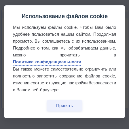
НОВОЕ О ПОГОДЕ
Использование файлов cookie
Июль в России стал самым тёплым за всю
Мы используем файлы cookie, чтобы Вам было
историю
удобнее пользоваться нашим сайтом. Продолжая
просмотр, Вы соглашаетесь с их использованием.
В Центральной России наступают самые жаркие
дни этого лета
Подробнее о том, как мы обрабатываем данные,
можно прочитать в
Дневная температура воздуха в ОАЭ превысила
Политике конфиденциальности
.
+51°
Вы также можете самостоятельно ограничить или
полностью запретить сохранение файлов cookie,
Европейские столицы бьют рекорды жары
изменив соответствующие настройки безопасности
в Вашем веб-браузере.
Впервые за 155 лет в Лондоне в течение месяца
не выпадал дождь
Принять