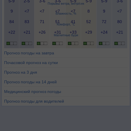
5-9
2-5
3-6
3-6
5-9
5-9
5-9
3-6
Порывы ветра, метр/сек
9
<7
<7
<7
<7
8
9
<7
Влажность, %
84
83
71
51
41
52
72
80
Комфорт, °C
+22
+21
+26
+31
+33
+29
+24
+21
Магнитные бури
Прогноз погоды на завтра
Почасовой прогноз на сутки
Прогноз на 3 дня
Прогноз погоды на 14 дней
Медицинский прогноз погоды
Прогноз погоды для водителей