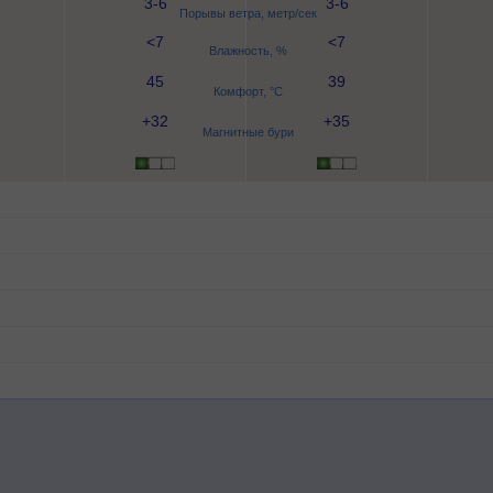
3-6
3-6
Порывы ветра, метр/сек
<7
<7
Влажность, %
45
39
Комфорт, °C
+32
+35
Магнитные бури