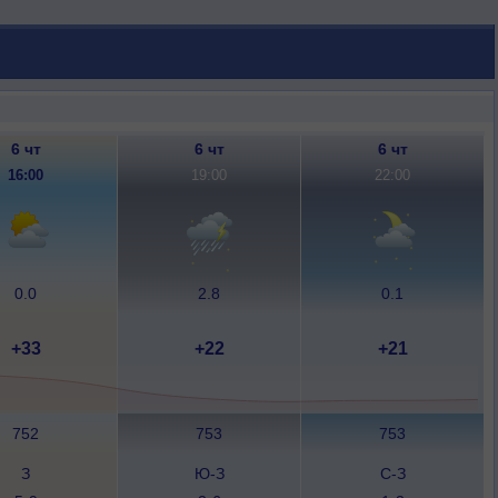
6 чт
6 чт
6 чт
16:00
19:00
22:00
0.0
2.8
0.1
+33
+22
+21
752
753
753
З
Ю-З
С-З