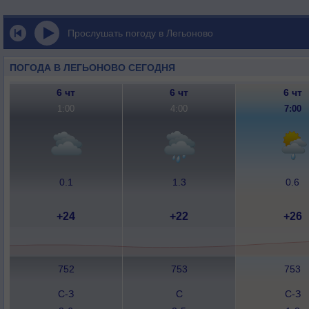
Прослушать погоду в Легьоново
ПОГОДА В ЛЕГЬОНОВО СЕГОДНЯ
6 чт
6 чт
6 чт
1:00
4:00
7:00
0.1
1.3
0.6
+24
+22
+26
752
753
753
С-З
С
С-З