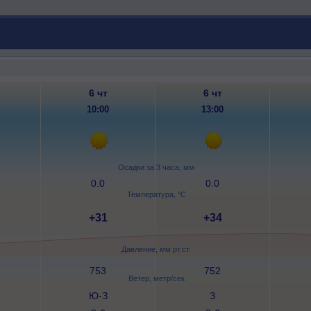
6 чт
6 чт
10:00
13:00
Осадки за 3 часа, мм
0.0
0.0
Температура, °C
+31
+34
Давление, мм рт.ст.
753
752
Ветер, метр/сек
Ю-З
З