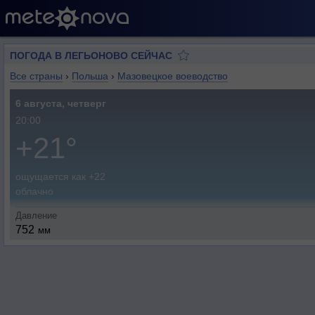
ПОГОДА В ЛЕГЬОНОВО СЕЙЧАС
Все страны
›
Польша
›
Мазовецкое воеводство
6 августа, четверг
20:00
+21°
ощущается как +22
облачно
Давление
752
мм