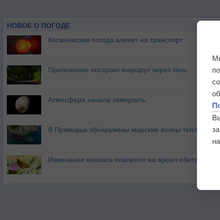
НОВОЕ О ПОГОДЕ
Космическая погода влияет на транспорт
М
п
Приложение построит маршрут через тень
с
о
Атмосфера начала замерзать
П
В
з
В Приморье обнаружены морские волны тепла
на
Изменение климата повлияло на ареал обитания ба