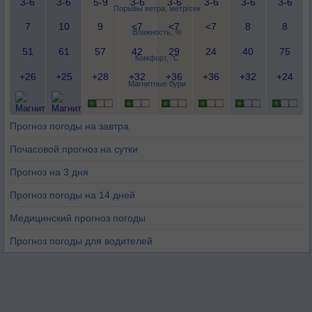
3-6
3-6
5-9
3-6
3-6
3-6
3-6
3-6
Порывы ветра, метр/сек
7
10
9
<7
<7
<7
8
8
Влажность, %
51
61
57
42
29
24
40
75
Комфорт, °C
+26
+25
+28
+32
+36
+36
+32
+24
Магнитные бури
Прогноз погоды на завтра
Почасовой прогноз на сутки
Прогноз на 3 дня
Прогноз погоды на 14 дней
Медицинский прогноз погоды
Прогноз погоды для водителей