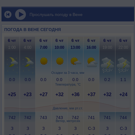
Прослушать погоду в Вене
ПОГОДА В ВЕНЕ СЕГОДНЯ
6 чт
6 чт
6 чт
6 чт
6 чт
6 чт
6 чт
6 чт
1:00
4:00
7:00
10:00
13:00
16:00
19:00
22:00
Осадки за 3 часа, мм
0.0
0.0
0.0
0.0
0.0
0.0
0.2
1.1
Температура, °C
+25
+23
+27
+32
+36
+37
+32
+24
Давление, мм рт.ст.
742
742
743
743
742
741
741
744
Ветер, метр/сек
З
З
З
З
З
С-З
З
С-З