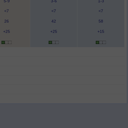
5-9
3-6
1-3
<7
<7
<7
26
42
58
+25
+25
+15