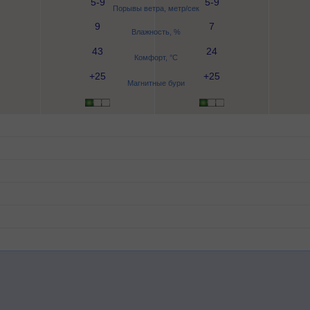
5-9
5-9
Порывы ветра, метр/сек
9
7
Влажность, %
43
24
Комфорт, °C
+25
+25
Магнитные бури