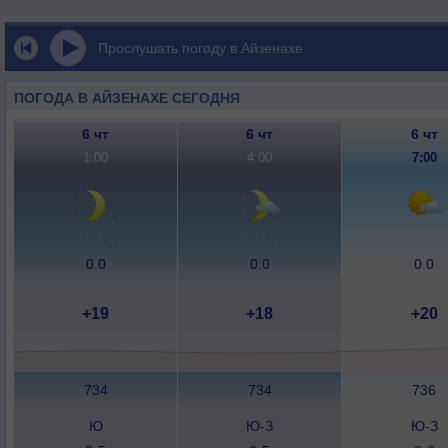
Прослушать погоду в Айзенахе
ПОГОДА В АЙЗЕНАХЕ СЕГОДНЯ
6 чт
6 чт
6 чт
1:00
4:00
7:00
0.0
0.0
0.0
+19
+18
+20
734
734
736
Ю
Ю-З
Ю-З