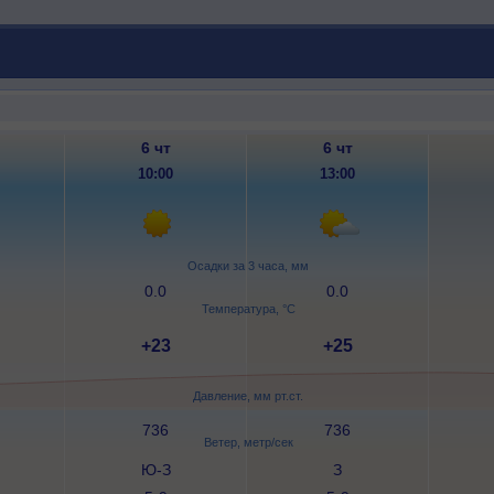
6 чт
6 чт
10:00
13:00
Осадки за 3 часа, мм
0.0
0.0
Температура, °C
+23
+25
Давление, мм рт.ст.
736
736
Ветер, метр/сек
Ю-З
З