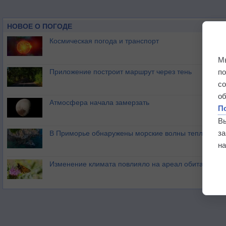
НОВОЕ О ПОГОДЕ
Космическая погода и транспорт
М
п
Приложение построит маршрут через тень
с
о
Атмосфера начала замерзать
П
В
з
В Приморье обнаружены морские волны тепла
на
Изменение климата повлияло на ареал обитания ба