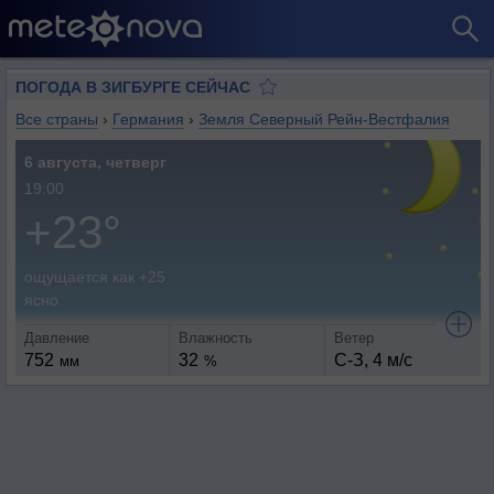
ПОГОДА В ЗИГБУРГЕ СЕЙЧАС
Все страны
›
Германия
›
Земля Северный Рейн-Вестфалия
6 августа, четверг
19:00
+23°
ощущается как +25
ясно
Давление
Влажность
Ветер
752
32
С-З, 4 м/с
мм
%