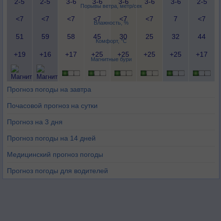
2-5
2-5
3-6
3-6
3-6
3-6
3-6
2-5
Порывы ветра, метр/сек
<7
<7
<7
<7
<7
<7
7
<7
Влажность, %
51
59
58
45
30
25
32
44
Комфорт, °C
+19
+16
+17
+25
+25
+25
+25
+17
Магнитные бури
Прогноз погоды на завтра
Почасовой прогноз на сутки
Прогноз на 3 дня
Прогноз погоды на 14 дней
Медицинский прогноз погоды
Прогноз погоды для водителей