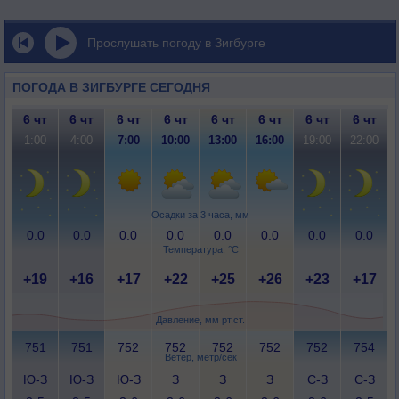
Прослушать погоду в Зигбурге
ПОГОДА В ЗИГБУРГЕ СЕГОДНЯ
6 чт
6 чт
6 чт
6 чт
6 чт
6 чт
6 чт
6 чт
1:00
4:00
7:00
10:00
13:00
16:00
19:00
22:00
Осадки за 3 часа, мм
0.0
0.0
0.0
0.0
0.0
0.0
0.0
0.0
Температура, °C
+19
+16
+17
+22
+25
+26
+23
+17
Давление, мм рт.ст.
751
751
752
752
752
752
752
754
Ветер, метр/сек
Ю-З
Ю-З
Ю-З
З
З
З
С-З
С-З