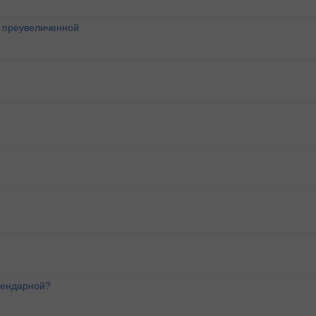
о преувеличенной
лендарной?