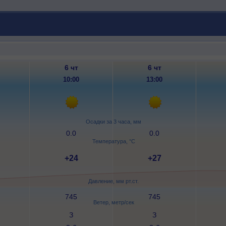
6 чт
6 чт
10:00
13:00
Осадки за 3 часа, мм
0.0
0.0
Температура, °C
+24
+27
Давление, мм рт.ст.
745
745
Ветер, метр/сек
З
З