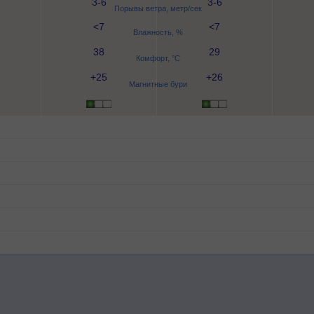
3-6
3-6
Порывы ветра, метр/сек
<7
<7
Влажность, %
38
29
Комфорт, °C
+25
+26
Магнитные бури