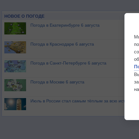
НОВОЕ О ПОГОДЕ
Погода в Екатеринбурге 6 августа
М
п
Погода в Краснодаре 6 августа
с
о
Погода в Санкт-Петербурге 6 августа
П
В
з
Погода в Москве 6 августа
на
Июль в России стал самым тёплым за всю историю