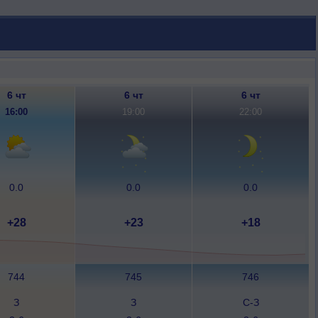
6 чт
6 чт
6 чт
16:00
19:00
22:00
0.0
0.0
0.0
+28
+23
+18
744
745
746
З
З
С-З