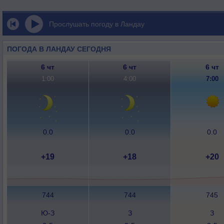
Прослушать погоду в Ландау
ПОГОДА В ЛАНДАУ СЕГОДНЯ
6 чт
6 чт
6 чт
1:00
4:00
7:00
0.0
0.0
0.0
+19
+18
+20
744
744
745
Ю-З
З
З