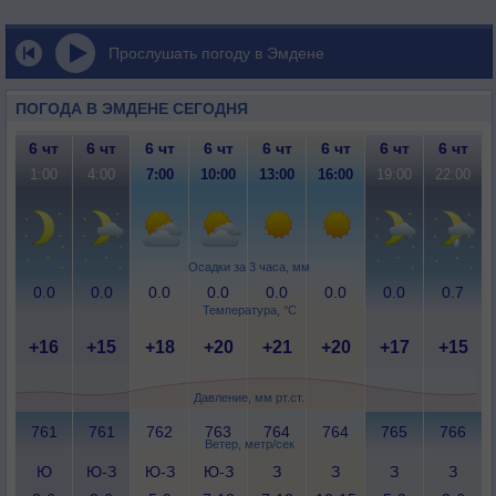
Прослушать погоду в Эмдене
ПОГОДА В ЭМДЕНЕ СЕГОДНЯ
6 чт
6 чт
6 чт
6 чт
6 чт
6 чт
6 чт
6 чт
1:00
4:00
7:00
10:00
13:00
16:00
19:00
22:00
Осадки за 3 часа, мм
0.0
0.0
0.0
0.0
0.0
0.0
0.0
0.7
Температура, °C
+16
+15
+18
+20
+21
+20
+17
+15
Давление, мм рт.ст.
761
761
762
763
764
764
765
766
Ветер, метр/сек
Ю
Ю-З
Ю-З
Ю-З
З
З
З
З