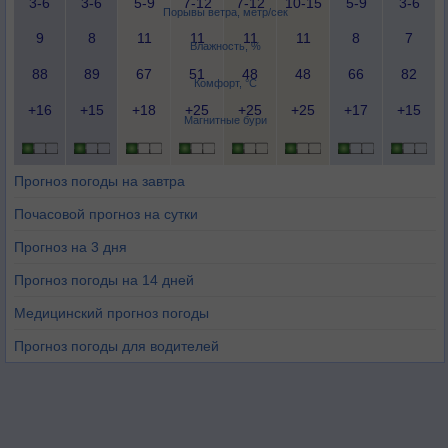
3-6
3-6
5-9
7-12
7-12
10-15
5-9
3-6
Порывы ветра, метр/сек
9
8
11
11
11
11
8
7
Влажность, %
88
89
67
51
48
48
66
82
Комфорт, °C
+16
+15
+18
+25
+25
+25
+17
+15
Магнитные бури
Прогноз погоды на завтра
Почасовой прогноз на сутки
Прогноз на 3 дня
Прогноз погоды на 14 дней
Медицинский прогноз погоды
Прогноз погоды для водителей