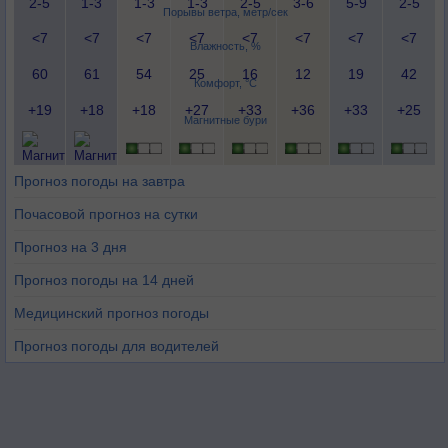
2-5
1-3
1-3
1-3
2-5
3-6
5-9
2-5
Порывы ветра, метр/сек
<7
<7
<7
<7
<7
<7
<7
<7
Влажность, %
60
61
54
25
16
12
19
42
Комфорт, °C
+19
+18
+18
+27
+33
+36
+33
+25
Магнитные бури
Прогноз погоды на завтра
Почасовой прогноз на сутки
Прогноз на 3 дня
Прогноз погоды на 14 дней
Медицинский прогноз погоды
Прогноз погоды для водителей