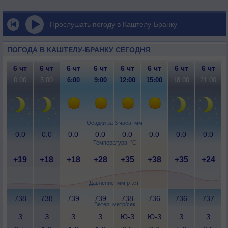
Прослушать погоду в Каштелу-Бранку
ПОГОДА В КАШТЕЛУ-БРАНКУ СЕГОДНЯ
6 чт
6 чт
6 чт
6 чт
6 чт
6 чт
6 чт
6 чт
0:00
3:00
6:00
9:00
12:00
15:00
18:00
21:00
Осадки за 3 часа, мм
0.0
0.0
0.0
0.0
0.0
0.0
0.0
0.0
Температура, °C
+19
+18
+18
+28
+35
+38
+35
+24
Давление, мм рт.ст.
738
738
739
739
738
736
736
737
Ветер, метр/сек
З
З
З
З
Ю-З
Ю-З
З
З