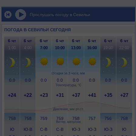
Прослушать погоду в Севильи
ПОГОДА В СЕВИЛЬИ СЕГОДНЯ
6 чт
6 чт
6 чт
6 чт
6 чт
6 чт
6 чт
6 чт
1:00
4:00
7:00
10:00
13:00
16:00
19:00
22:00
Осадки за 3 часа, мм
0.0
0.0
0.0
0.0
0.0
0.0
0.0
0.0
Температура, °C
+24
+22
+23
+31
+37
+41
+35
+27
Давление, мм рт.ст.
758
758
759
759
758
757
756
758
Ветер, метр/сек
Ю
Ю-В
С-В
С-В
Ю-З
Ю-З
Ю-З
Ю