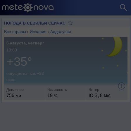
ПОГОДА В СЕВИЛЬИ СЕЙЧАС
Все страны
›
Испания
›
Андалусия
6 августа, четверг
19:00
+35°
ощущается как +33
ясно
Давление
Влажность
Ветер
756
19
Ю-З, 8 м/с
мм
%