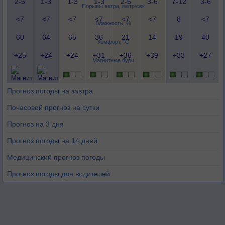
2-5
1-3
1-3
1-3
2-5
3-6
7-12
3-6
Порывы ветра, метр/сек
<7
<7
<7
<7
<7
<7
8
<7
Влажность, %
60
64
65
36
21
14
19
40
Комфорт, °C
+25
+24
+24
+31
+36
+39
+33
+27
Магнитные бури
Прогноз погоды на завтра
Почасовой прогноз на сутки
Прогноз на 3 дня
Прогноз погоды на 14 дней
Медицинский прогноз погоды
Прогноз погоды для водителей