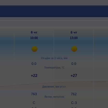
6 чт
6 чт
10:00
13:00
Осадки за 3 часа, мм
0.0
0.0
Температура, °C
+22
+27
Давление, мм рт.ст.
763
762
Ветер, метр/сек
С
С-З