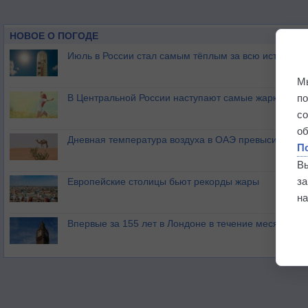
НОВОЕ О ПОГОДЕ
Июль в России стал самым тёплым за всю историю
М
п
В Центральной России наступают самые жаркие дни 
с
о
Дневная температура воздуха в ОАЭ превысила +51
П
В
з
Европейские столицы бьют рекорды жары
на
Впервые за 155 лет в Лондоне в течение месяца не