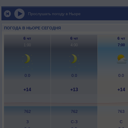
Прослушать погоду в Ньоре
ПОГОДА В НЬОРЕ СЕГОДНЯ
6 чт
6 чт
6 чт
1:00
4:00
7:00
0.0
0.0
0.0
+14
+13
+14
762
762
763
З
С-З
С