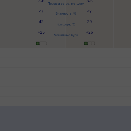
3-6
3-6
Порывы ветра, метр/сек
<7
<7
Влажность, %
42
29
Комфорт, °C
+25
+26
Магнитные бури