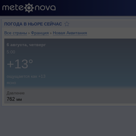
ПОГОДА В НЬОРЕ СЕЙЧАС
Все страны
›
Франция
›
Новая Аквитания
6 августа, четверг
5:00
+13°
ощущается как +13
ясно
Давление
762
мм