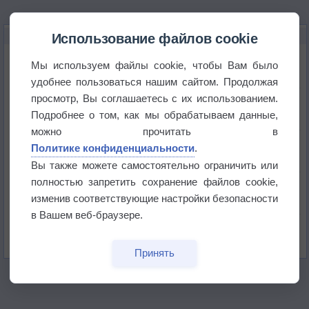
НОВОЕ О ПОГОДЕ
Использование файлов cookie
Дневная температура воздуха в ОАЭ превысила
Мы используем файлы cookie, чтобы Вам было
+51°
удобнее пользоваться нашим сайтом. Продолжая
просмотр, Вы соглашаетесь с их использованием.
Европейские столицы бьют рекорды жары
Подробнее о том, как мы обрабатываем данные,
можно прочитать в
Впервые за 155 лет в Лондоне в течение месяца
Политике конфиденциальности
.
не выпадал дождь
Вы также можете самостоятельно ограничить или
полностью запретить сохранение файлов cookie,
Лето продолжит щедро раздавать своё тепло!
изменив соответствующие настройки безопасности
в Вашем веб-браузере.
Погода в Екатеринбурге 5 августа
Принять