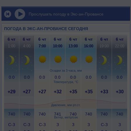
Прослушать погоду в Экс-ан-Провансе
ПОГОДА В ЭКС-АН-ПРОВАНСЕ СЕГОДНЯ
6 чт
6 чт
6 чт
6 чт
6 чт
6 чт
6 чт
6 чт
1:00
4:00
7:00
10:00
13:00
16:00
19:00
22:00
Осадки за 3 часа, мм
0.0
0.0
0.0
0.0
0.0
0.0
0.0
0.0
Температура, °C
+29
+27
+27
+32
+35
+35
+33
+30
Давление, мм рт.ст.
740
740
740
741
740
740
740
740
Ветер, метр/сек
С-З
С-З
С-З
З
З
З
С-З
З