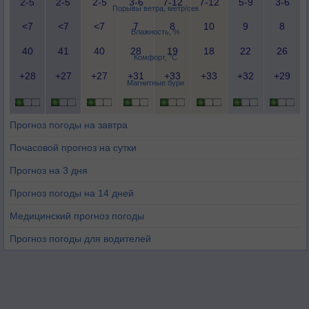
2-5
2-5
2-5
3-6
7-12
7-12
5-9
3-6
Порывы ветра, метр/сек
<7
<7
<7
7
8
10
9
8
Влажность, %
40
41
40
28
19
18
22
26
Комфорт, °C
+28
+27
+27
+31
+33
+33
+32
+29
Магнитные бури
Прогноз погоды на завтра
Почасовой прогноз на сутки
Прогноз на 3 дня
Прогноз погоды на 14 дней
Медицинский прогноз погоды
Прогноз погоды для водителей