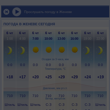
Прослушать погоду в Женеве
ПОГОДА В ЖЕНЕВЕ СЕГОДНЯ
6 чт
6 чт
6 чт
6 чт
6 чт
6 чт
6 чт
6 чт
1:00
4:00
7:00
10:00
13:00
16:00
19:00
22:00
Осадки за 3 часа, мм
0.0
0.0
0.0
0.0
0.0
0.0
0.0
0.0
Температура, °C
+18
+17
+20
+25
+29
+29
+24
+19
Давление, мм рт.ст.
710
710
710
710
710
710
710
710
Ветер, метр/сек
Штиль
Штиль
Штиль
С-З
С-З
С-З
С-З
Штиль