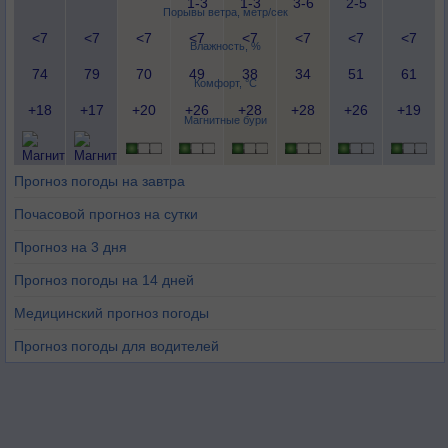
1-3
1-3
3-6
2-5
Порывы ветра, метр/сек
<7
<7
<7
<7
<7
<7
<7
<7
Влажность, %
74
79
70
49
38
34
51
61
Комфорт, °C
+18
+17
+20
+26
+28
+28
+26
+19
Магнитные бури
Прогноз погоды на завтра
Почасовой прогноз на сутки
Прогноз на 3 дня
Прогноз погоды на 14 дней
Медицинский прогноз погоды
Прогноз погоды для водителей