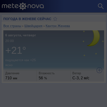
ПОГОДА В ЖЕНЕВЕ СЕЙЧАС
Все страны
›
Швейцария
›
Кантон Женева
6 августа, четверг
20:00
+21°
ощущается как +25
ясно
Давление
Влажность
Ветер
710
56
С-З, 2 м/с
мм
%