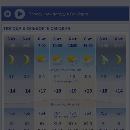
Прослушать погоду в Ольборге
ПОГОДА В ОЛЬБОРГЕ СЕГОДНЯ
6 чт
6 чт
6 чт
6 чт
6 чт
6 чт
6 чт
6 чт
1:00
4:00
7:00
10:00
13:00
16:00
19:00
22:00
Осадки за 3 часа, мм
0.0
0.0
0.0
0.1
1.3
0.5
0.3
0.0
Температура, °C
+14
+14
+17
+19
+19
+19
+16
+14
Давление, мм рт.ст.
755
755
754
754
754
754
755
757
Ветер, метр/сек
Ю
Ю
Ю
Ю-З
Ю-З
Ю-З
З
З