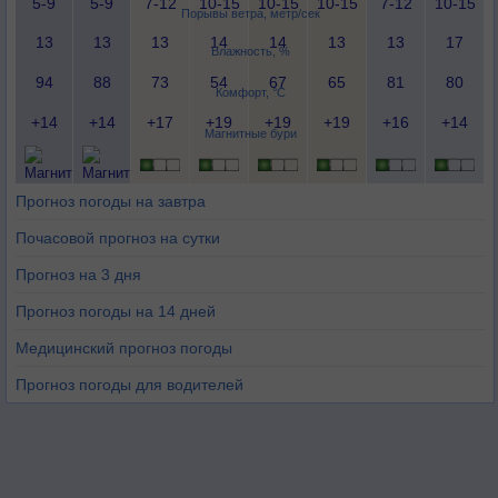
5-9
5-9
7-12
10-15
10-15
10-15
7-12
10-15
Порывы ветра, метр/сек
13
13
13
14
14
13
13
17
Влажность, %
94
88
73
54
67
65
81
80
Комфорт, °C
+14
+14
+17
+19
+19
+19
+16
+14
Магнитные бури
Прогноз погоды на завтра
Почасовой прогноз на сутки
Прогноз на 3 дня
Прогноз погоды на 14 дней
Медицинский прогноз погоды
Прогноз погоды для водителей