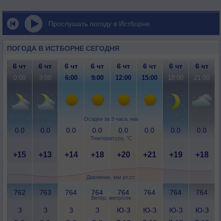
Прослушать погоду в Истборне
ПОГОДА В ИСТБОРНЕ СЕГОДНЯ
6 чт
6 чт
6 чт
6 чт
6 чт
6 чт
6 чт
6 чт
0:00
3:00
6:00
9:00
12:00
15:00
18:00
21:00
Осадки за 3 часа, мм
0.0
0.0
0.0
0.0
0.0
0.0
0.0
0.0
Температура, °C
+15
+13
+14
+18
+20
+21
+19
+18
Давление, мм рт.ст.
762
763
764
764
764
764
764
764
Ветер, метр/сек
З
З
З
З
Ю-З
Ю-З
Ю-З
Ю-З