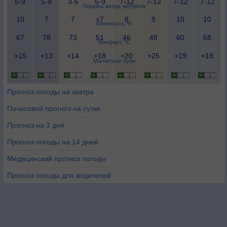
5-9
5-9
3-6
5-9
7-12
7-12
7-12
7-12
Порывы ветра, метр/сек
10
7
7
<7
8
8
10
10
Влажность, %
67
78
73
51
46
48
60
68
Комфорт, °C
+15
+13
+14
+18
+20
+25
+19
+18
Магнитные бури
Прогноз погоды на завтра
Почасовой прогноз на сутки
Прогноз на 3 дня
Прогноз погоды на 14 дней
Медицинский прогноз погоды
Прогноз погоды для водителей