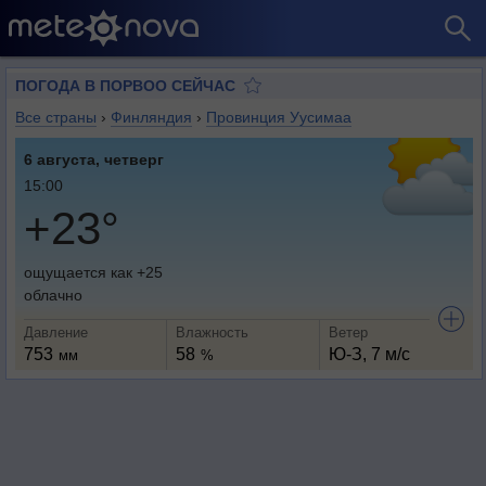
ПОГОДА В ПОРВОО СЕЙЧАС
Все страны
›
Финляндия
›
Провинция Уусимаа
6 августа, четверг
15:00
+23°
ощущается как +25
облачно
Давление
Влажность
Ветер
753
58
Ю-З, 7 м/с
мм
%