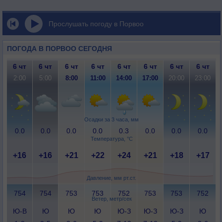
Прослушать погоду в Порвоо
ПОГОДА В ПОРВОО СЕГОДНЯ
6 чт
6 чт
6 чт
6 чт
6 чт
6 чт
6 чт
6 чт
2:00
5:00
8:00
11:00
14:00
17:00
20:00
23:00
Осадки за 3 часа, мм
0.0
0.0
0.0
0.0
0.3
0.0
0.0
0.0
Температура, °C
+16
+16
+21
+22
+24
+21
+18
+17
Давление, мм рт.ст.
754
754
753
753
752
753
753
752
Ветер, метр/сек
Ю-В
Ю
Ю
Ю
Ю-З
Ю-З
Ю-З
Ю