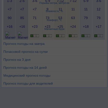
1-3
2-5
3-6
5-9
7-12
7-12
5-9
3-6
Порывы ветра, метр/сек
<7
<7
<7
9
11
11
11
12
Влажность, %
90
85
71
73
53
63
79
79
Комфорт, °C
+16
+16
+23
+23
+25
+24
+18
+17
Магнитные бури
Прогноз погоды на завтра
Почасовой прогноз на сутки
Прогноз на 3 дня
Прогноз погоды на 14 дней
Медицинский прогноз погоды
Прогноз погоды для водителей