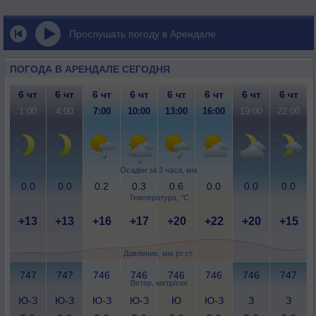
Прослушать погоду в Арендале
ПОГОДА В АРЕНДАЛЕ СЕГОДНЯ
6 чт
6 чт
6 чт
6 чт
6 чт
6 чт
6 чт
6 чт
1:00
4:00
7:00
10:00
13:00
16:00
19:00
22:00
Осадки за 3 часа, мм
0.0
0.0
0.2
0.3
0.6
0.0
0.0
0.0
Температура, °C
+13
+13
+16
+17
+20
+22
+20
+15
Давление, мм рт.ст.
747
747
746
746
746
746
746
747
Ветер, метр/сек
Ю-З
Ю-З
Ю-З
Ю-З
Ю
Ю-З
З
З