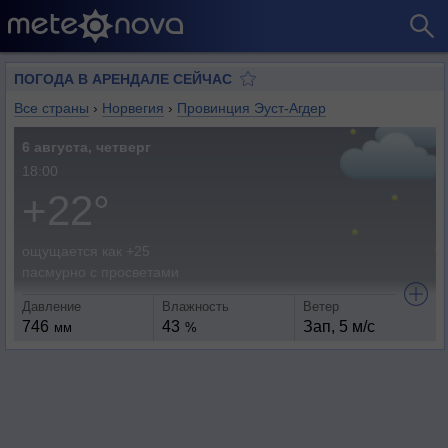
ПОГОДА В АРЕНДАЛЕ СЕЙЧАС
Все страны
›
Норвегия
›
Провинция Эуст-Агдер
6 августа, четверг
18:00
+22°
ощущается как +25
пасмурно с просветами
Давление
Влажность
Ветер
746
43
Зап, 5 м/с
мм
%