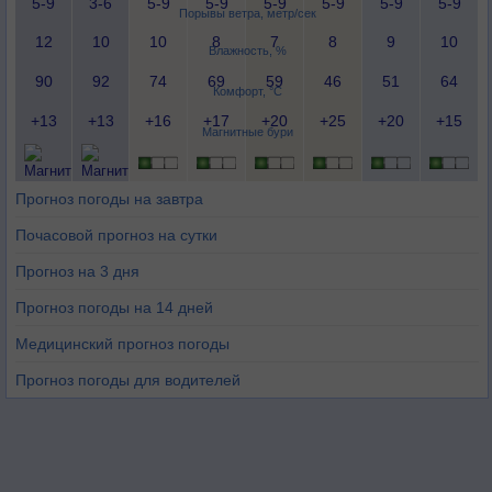
5-9
3-6
5-9
5-9
5-9
5-9
5-9
5-9
Порывы ветра, метр/сек
12
10
10
8
7
8
9
10
Влажность, %
90
92
74
69
59
46
51
64
Комфорт, °C
+13
+13
+16
+17
+20
+25
+20
+15
Магнитные бури
Прогноз погоды на завтра
Почасовой прогноз на сутки
Прогноз на 3 дня
Прогноз погоды на 14 дней
Медицинский прогноз погоды
Прогноз погоды для водителей