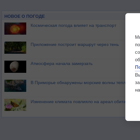
НОВОЕ О ПОГОДЕ
Космическая погода влияет на транспорт
М
п
Приложение построит маршрут через тень
с
о
Атмосфера начала замерзать
П
В
з
В Приморье обнаружены морские волны тепла
на
Изменение климата повлияло на ареал обитания ба