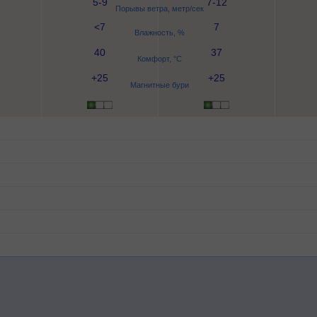
5-9
7-12
Порывы ветра, метр/сек
<7
7
Влажность, %
40
37
Комфорт, °C
+25
+25
Магнитные бури