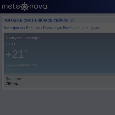
ПОГОДА В СИНТ-НИКЛАСЕ СЕЙЧАС
Все страны
›
Бельгия
›
Провинция Восточная Фландрия
6 августа, четверг
19:00
+21°
ощущается как +25
ясно
Давление
766
мм