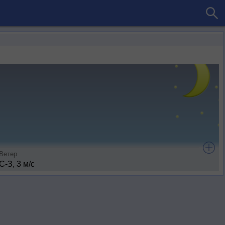
Ветер
С-З, 3 м/с