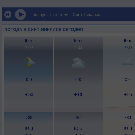
Прослушать погоду в Синт-Никласе
ПОГОДА В СИНТ-НИКЛАСЕ СЕГОДНЯ
6 чт
6 чт
6 чт
1:00
4:00
7:00
0.0
0.0
0.0
+14
+14
+16
763
764
764
Ю-З
Ю-З
Ю-З