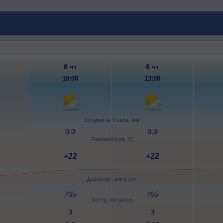
6 чт
6 чт
10:00
13:00
Осадки за 3 часа, мм
0.0
0.0
Температура, °C
+22
+22
Давление, мм рт.ст.
765
765
Ветер, метр/сек
З
З