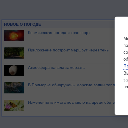
НОВОЕ О ПОГОДЕ
Космическая погода и транспорт
М
п
Приложение построит маршрут через тень
с
о
П
Атмосфера начала замерзать
В
з
В Приморье обнаружены морские волны тепла
на
Изменение климата повлияло на ареал обитания ба