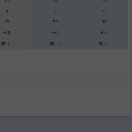
3-6
3-6
2-5
8
7
<7
85
79
93
+19
+21
+16