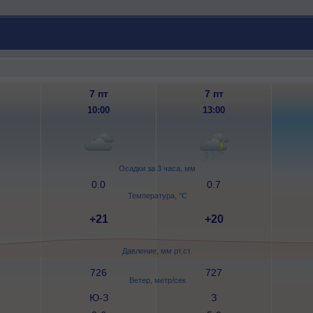
7 пт
7 пт
10:00
13:00
Осадки за 3 часа, мм
0.0
0.7
Температура, °C
+21
+20
Давление, мм рт.ст.
726
727
Ветер, метр/сек
Ю-З
З