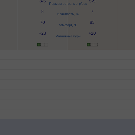
3-6
5-9
Порывы ветра, метр/сек
8
7
Влажность, %
70
83
Комфорт, °C
+23
+20
Магнитные бури