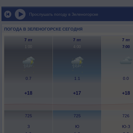
Прослушать погоду в Зеленогорске
ПОГОДА В ЗЕЛЕНОГОРСКЕ СЕГОДНЯ
7 пт
7 пт
7 пт
1:00
4:00
7:00
0.7
1.1
0.0
+18
+17
+18
725
725
726
З
Ю
Ю-З