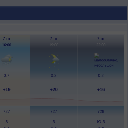
7 пт
7 пт
7 пт
16:00
19:00
22:00
0.7
0.2
0.2
+19
+20
+16
727
727
728
З
З
Ю-З