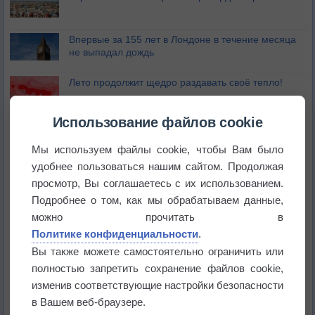
Впервые за 155 лет в Лондоне в течение месяца
не выпадал дождь
Лето продолжит щедро раздавать своё тепло!
Использование файлов cookie
Погода в Екатеринбурге 5 августа
Мы используем файлы cookie, чтобы Вам было
удобнее пользоваться нашим сайтом. Продолжая
Погода в Краснодаре 5 августа
просмотр, Вы соглашаетесь с их использованием.
Подробнее о том, как мы обрабатываем данные,
Погода в Санкт-Петербурге 5 августа
можно прочитать в
Политике конфиденциальности
.
Вы также можете самостоятельно ограничить или
Погода в Москве 5 августа
полностью запретить сохранение файлов cookie,
изменив соответствующие настройки безопасности
Зной продолжит усиливаться
в Вашем веб-браузере.