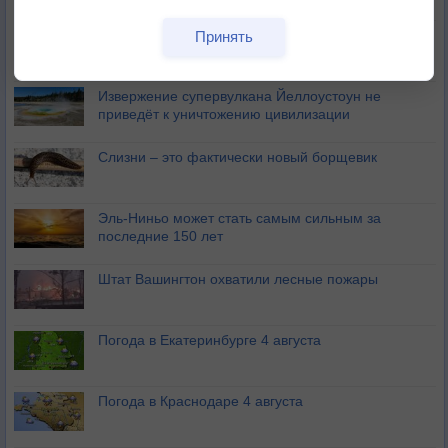
Изменение климата России происходит очень
Принять
быстро
Извержение супервулкана Йеллоустоун не
приведёт к уничтожению цивилизации
Слизни – это фактически новый борщевик
Эль-Ниньо может стать самым сильным за
последние 150 лет
Штат Вашингтон охватили лесные пожары
Погода в Екатеринбурге 4 августа
Погода в Краснодаре 4 августа