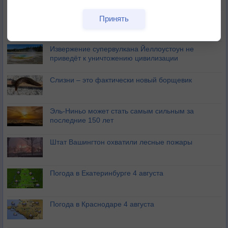
Изменение климата России происходит очень
Принять
быстро
Извержение супервулкана Йеллоустоун не
приведёт к уничтожению цивилизации
Слизни – это фактически новый борщевик
Эль-Ниньо может стать самым сильным за
последние 150 лет
Штат Вашингтон охватили лесные пожары
Погода в Екатеринбурге 4 августа
Погода в Краснодаре 4 августа