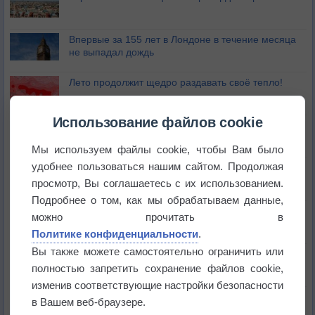
Впервые за 155 лет в Лондоне в течение месяца
не выпадал дождь
Лето продолжит щедро раздавать своё тепло!
Использование файлов cookie
Погода в Екатеринбурге 5 августа
Мы используем файлы cookie, чтобы Вам было
удобнее пользоваться нашим сайтом. Продолжая
Погода в Краснодаре 5 августа
просмотр, Вы соглашаетесь с их использованием.
Подробнее о том, как мы обрабатываем данные,
Погода в Санкт-Петербурге 5 августа
можно прочитать в
Политике конфиденциальности
.
Вы также можете самостоятельно ограничить или
Погода в Москве 5 августа
полностью запретить сохранение файлов cookie,
изменив соответствующие настройки безопасности
Зной продолжит усиливаться
в Вашем веб-браузере.