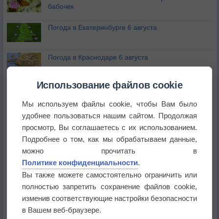
бабочек
Погода в Екатеринбурге 6 августа
Погода в Краснодаре 6 августа
Использование файлов cookie
Погода в Санкт-Петербурге 6 августа
Мы используем файлы cookie, чтобы Вам было
удобнее пользоваться нашим сайтом. Продолжая
Погода в Москве 6 августа
просмотр, Вы соглашаетесь с их использованием.
Подробнее о том, как мы обрабатываем данные,
Июль в России стал самым тёплым за всю
можно прочитать в
историю
Политике конфиденциальности
.
Вы также можете самостоятельно ограничить или
В Центральной России наступают самые жаркие
дни этого лета
полностью запретить сохранение файлов cookie,
изменив соответствующие настройки безопасности
Дневная температура воздуха в ОАЭ превысила
в Вашем веб-браузере.
+51°