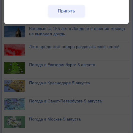
Европейские столицы бьют рекорды жары
Принять
Впервые за 155 лет в Лондоне в течение месяца
не выпадал дождь
Лето продолжит щедро раздавать своё тепло!
Погода в Екатеринбурге 5 августа
Погода в Краснодаре 5 августа
Погода в Санкт-Петербурге 5 августа
Погода в Москве 5 августа