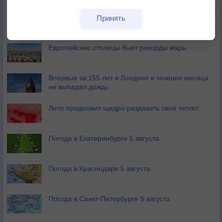
Дневная температура воздуха в ОАЭ превысила
Принять
+51°
Европейские столицы бьют рекорды жары
Впервые за 155 лет в Лондоне в течение месяца
не выпадал дождь
Лето продолжит щедро раздавать своё тепло!
Погода в Екатеринбурге 5 августа
Погода в Краснодаре 5 августа
Погода в Санкт-Петербурге 5 августа