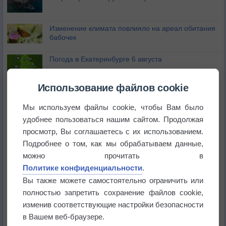
Изменение климата повлияло на ареал обитания
бабочек
Погода в Екатеринбурге 6 августа
Использование файлов cookie
Погода в Краснодаре 6 августа
Мы используем файлы cookie, чтобы Вам было
удобнее пользоваться нашим сайтом. Продолжая
Погода в Санкт-Петербурге 6 августа
просмотр, Вы соглашаетесь с их использованием.
Подробнее о том, как мы обрабатываем данные,
Погода в Москве 6 августа
можно прочитать в
Политике конфиденциальности
.
Вы также можете самостоятельно ограничить или
Июль в России стал самым тёплым за всю
историю
полностью запретить сохранение файлов cookie,
изменив соответствующие настройки безопасности
В Центральной России наступают самые жаркие
в Вашем веб-браузере.
дни этого лета