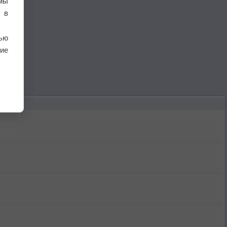
мы
 в
ью
ие