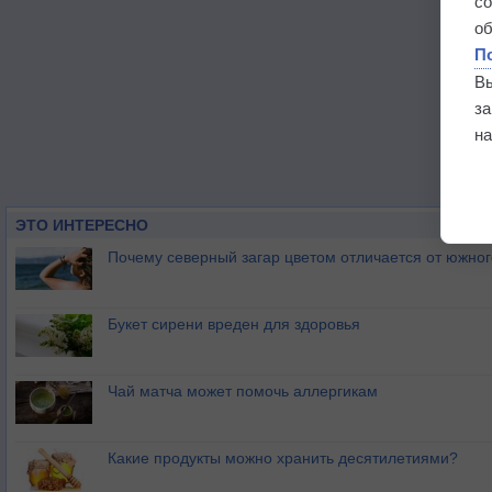
с
о
П
В
з
на
ЭТО ИНТЕРЕСНО
Почему северный загар цветом отличается от южно
Букет сирени вреден для здоровья
Чай матча может помочь аллергикам
Какие продукты можно хранить десятилетиями?