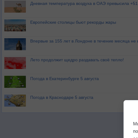
Дневная температура воздуха в ОАЭ превысила +51
Европейские столицы бьют рекорды жары
Впервые за 155 лет в Лондоне в течение месяца не
Лето продолжит щедро раздавать своё тепло!
Погода в Екатеринбурге 5 августа
Погода в Краснодаре 5 августа
М
п