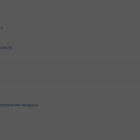
у?
ройств
агрязнение воздуха