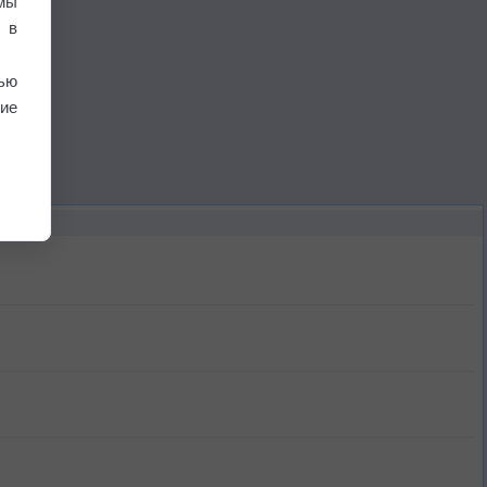
мы
 в
ью
ие