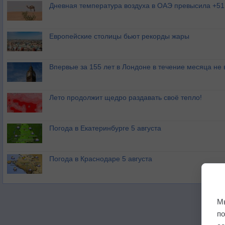
Дневная температура воздуха в ОАЭ превысила +51
Европейские столицы бьют рекорды жары
Впервые за 155 лет в Лондоне в течение месяца не
Лето продолжит щедро раздавать своё тепло!
Погода в Екатеринбурге 5 августа
Погода в Краснодаре 5 августа
М
п