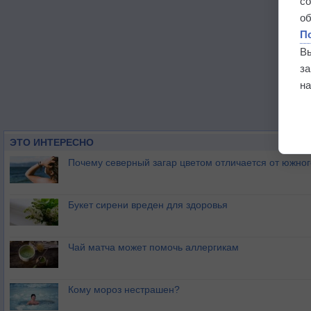
с
о
П
В
з
на
ЭТО ИНТЕРЕСНО
Почему северный загар цветом отличается от южно
Букет сирени вреден для здоровья
Чай матча может помочь аллергикам
Кому мороз нестрашен?