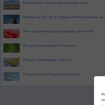
Европейские столицы бьют рекорды жары
Впервые за 155 лет в Лондоне в течение месяца не
Лето продолжит щедро раздавать своё тепло!
Погода в Екатеринбурге 5 августа
Погода в Краснодаре 5 августа
Погода в Санкт-Петербурге 5 августа
М
п