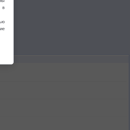
мы
 в
ью
ие