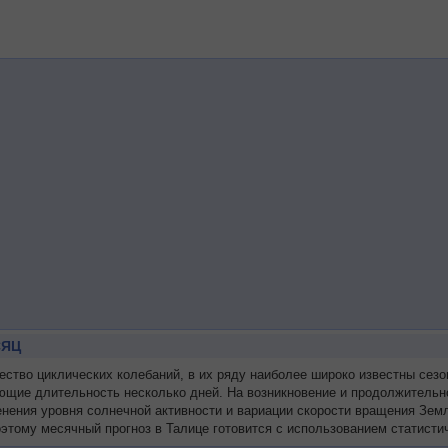
СЯЦ
во циклических колебаний, в их ряду наиболее широко известны сезон
ющие длительность несколько дней. На возникновение и продолжительн
менения уровня солнечной активности и вариации скорости вращения Зе
этому месячный прогноз в Талице готовится с использованием статисти