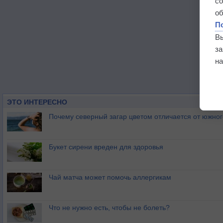
с
о
П
В
з
на
ЭТО ИНТЕРЕСНО
Почему северный загар цветом отличается от южно
Букет сирени вреден для здоровья
Чай матча может помочь аллергикам
Что не нужно есть, чтобы не болеть?