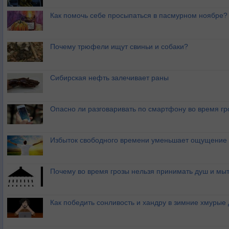
Как помочь себе просыпаться в пасмурном ноябре?
Почему трюфели ищут свиньи и собаки?
Сибирская нефть залечивает раны
Опасно ли разговаривать по смартфону во время гр
Избыток свободного времени уменьшает ощущение 
Почему во время грозы нельзя принимать душ и мыт
Как победить сонливость и хандру в зимние хмурые