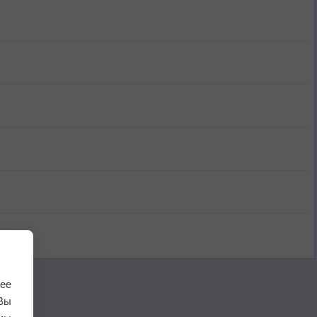
ее
Вы