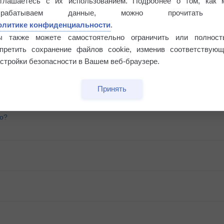
оглашаетесь с их использованием. Подробнее о том, как 
брабатываем данные, можно прочитать
олитике конфиденциальности
.
ы также можете самостоятельно ограничить или полност
апретить сохранение файлов cookie, изменив соответствующ
стройки безопасности в Вашем веб-браузере.
Принять
го?