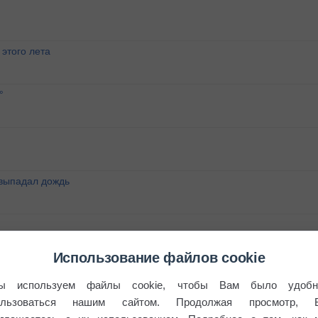
этого лета
°
 выпадал дождь
Использование файлов cookie
ы используем файлы cookie, чтобы Вам было удобн
ользоваться нашим сайтом. Продолжая просмотр, 